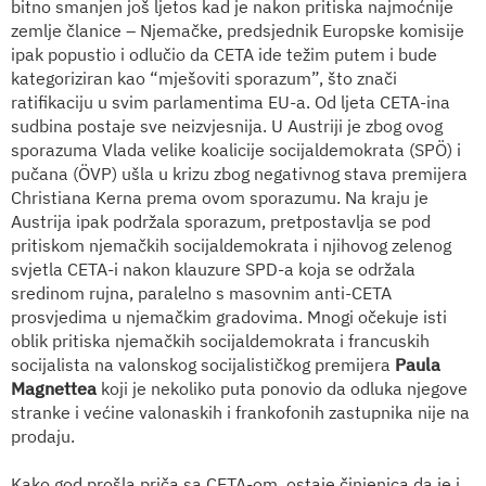
bitno smanjen još ljetos kad je nakon pritiska najmoćnije
zemlje članice – Njemačke, predsjednik Europske komisije
ipak popustio i odlučio da CETA ide težim putem i bude
kategoriziran kao “mješoviti sporazum”, što znači
ratifikaciju u svim parlamentima EU-a. Od ljeta CETA-ina
sudbina postaje sve neizvjesnija. U Austriji je zbog ovog
sporazuma Vlada velike koalicije socijaldemokrata (SPÖ) i
pučana (ÖVP) ušla u krizu zbog negativnog stava premijera
Christiana Kerna prema ovom sporazumu. Na kraju je
Austrija ipak podržala sporazum, pretpostavlja se pod
pritiskom njemačkih socijaldemokrata i njihovog zelenog
svjetla CETA-i nakon klauzure SPD-a koja se održala
sredinom rujna, paralelno s masovnim anti-CETA
prosvjedima u njemačkim gradovima. Mnogi očekuje isti
oblik pritiska njemačkih socijaldemokrata i francuskih
socijalista na valonskog socijalističkog premijera
Paula
Magnettea
koji je nekoliko puta ponovio da odluka njegove
stranke i većine valonaskih i frankofonih zastupnika nije na
prodaju.
Kako god prošla priča sa CETA-om, ostaje činjenica da je i