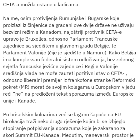
CETA-a možda ostane u ladicama.
Naime, osim protivljenja Rumunjske i Bugarske koje
proizlazi iz činjenice da građani ove dvije države ne uživaju
bezvizni režim s Kanadom, najoštriji protivnik CETA-e
upravo je Bruxelles, odnosno Parlament Francuske
zajednice sa sjedištem u glavnom gradu Belgije, te
Parlament Valonije (čije je sjedište u Namuru). Kako Belgija
ima kompleksan federalni sistem odlučivanja, bez zelenog
svjetla francuske jezične zajednice i Regije Valonije
središnja vlada ne može zauzeti pozitivni stav o CETA-i,
odnosno liberalni premijer iz frankofone stranke Reformski
pokret (MR) morat će svojim kolegama u Europskom vijeću
reći “ne” na predloženi tekst sporazuma između Europske
unije i Kanade.
Po briselskim kuloarima već se lagano šapuće da EU-
birokacija traži neko drugo rješenje kojim bi se izbjeglo
stopiranje potpisivanja sporazuma koje je zakazano za
skori Summit EU-Kanada. Međutim, manevarski prostor je