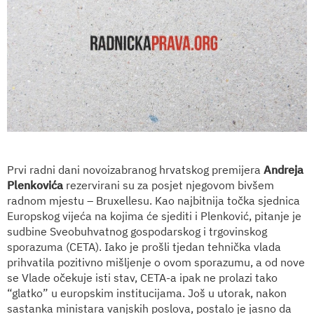
Prvi radni dani novoizabranog hrvatskog premijera
Andreja
Plenkovića
rezervirani su za posjet njegovom bivšem
radnom mjestu – Bruxellesu. Kao najbitnija točka sjednica
Europskog vijeća na kojima će sjediti i Plenković, pitanje je
sudbine Sveobuhvatnog gospodarskog i trgovinskog
sporazuma (CETA). Iako je prošli tjedan tehnička vlada
prihvatila pozitivno mišljenje o ovom sporazumu, a od nove
se Vlade očekuje isti stav, CETA-a ipak ne prolazi tako
“glatko” u europskim institucijama. Još u utorak, nakon
sastanka ministara vanjskih poslova, postalo je jasno da