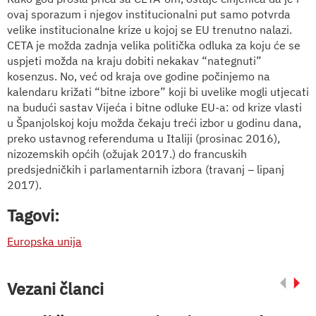
ovaj sporazum i njegov institucionalni put samo potvrda
velike institucionalne krize u kojoj se EU trenutno nalazi.
CETA je možda zadnja velika politička odluka za koju će se
uspjeti možda na kraju dobiti nekakav “nategnuti”
kosenzus. No, već od kraja ove godine počinjemo na
kalendaru križati “bitne izbore” koji bi uvelike mogli utjecati
na budući sastav Vijeća i bitne odluke EU-a: od krize vlasti
u Španjolskoj koju možda čekaju treći izbor u godinu dana,
preko ustavnog referenduma u Italiji (prosinac 2016),
nizozemskih općih (ožujak 2017.) do francuskih
predsjedničkih i parlamentarnih izbora (travanj – lipanj
2017).
Tagovi:
Europska unija
Vezani članci