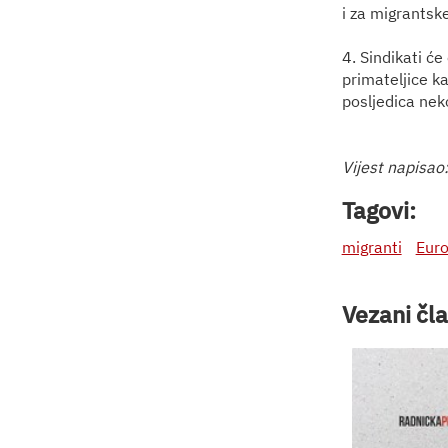
i za migrantsk
4. Sindikati će
primateljice ka
posljedica neko
Vijest napisao
Tagovi:
migranti
Euro
Vezani čla