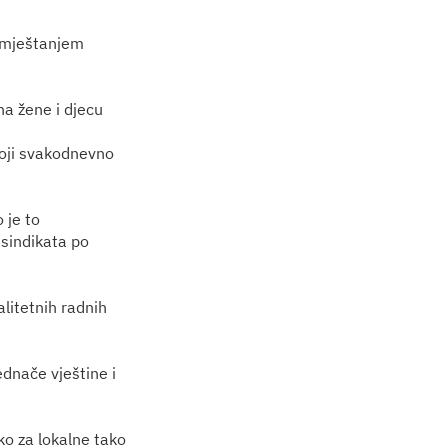
azmještanjem
a žene i djecu
 koji svakodnevno
 je to
 sindikata po
alitetnih radnih
jednače vještine i
ko za lokalne tako