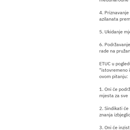
4. Priznavanje
azilanata prem
5. Ukidanje mj
6. Podržavanje 
rade na pružan
ETUC u pogledu
"istovremeno i
ovom pitanju:
1. Oni će podrž
mjesta za sve
2. Sindikati će
znanja izbjegli
3. Oni će inzi