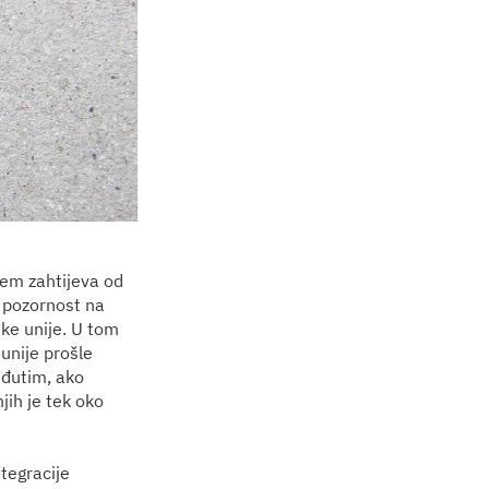
em zahtijeva od
e pozornost na
ke unije. U tom
unije prošle
eđutim, ako
jih je tek oko
tegracije