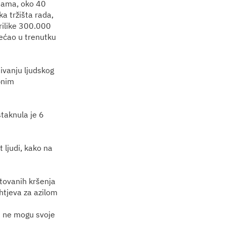
enama, oko 40
a tržišta rada,
rilike 300.000
ovećao u trenutku
ivanju ljudskog
bnim
taknula je 6
t ljudi, kako na
tovanih kršenja
htjeva za azilom
U ne mogu svoje