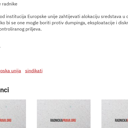
e radnike
 od institucija Europske unije zahtijevati alokaciju sredstava u 
ko bi se one mogle boriti protiv dumpinga, eksploatacije i disk
ntroliranog priljeva.
:
pska unija
sindikati
nci