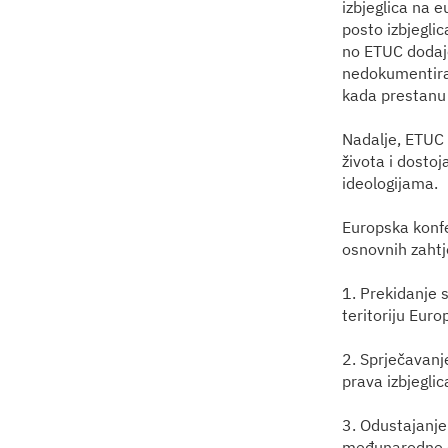
izbjeglica na 
posto izbjegli
no ETUC dodaje
nedokumentirani
kada prestanu 
Nadalje, ETUC 
života i dosto
ideologijama.
Europska konfe
osnovnih zahtj
1. Prekidanje s
teritoriju Euro
2. Sprječavanj
prava izbjegli
3. Odustajanje
međunarodne o