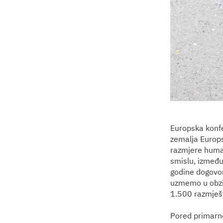
Europska konfe
zemalja Europs
razmjere human
smislu, između
godine dogovor
uzmemo u obzir 
1.500 razmješ
Pored primarne