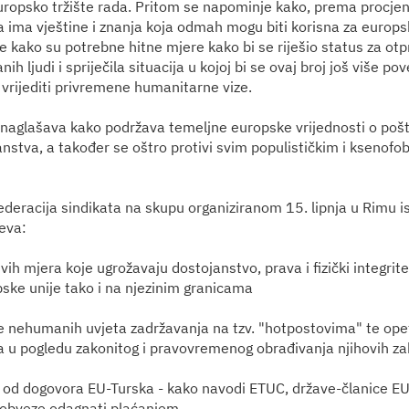
europsko tržište rada. Pritom se napominje kako, prema procj
ca ima vještine i znanja koja odmah mogu biti korisna za europsk
 kako su potrebne hitne mjere kako bi se riješio status za otp
h ljudi i spriječila situacija u kojoj bi se ovaj broj još više p
vrijediti privremene humanitarne vize.
naglašava kako podržava temeljne europske vrijednosti o pošt
janstva, a također se oštro protivi svim populističkim i ksenofo
deracija sindikata na skupu organiziranom 15. lipnja u Rimu is
eva:
vih mjera koje ugrožavaju dostojanstvo, prava i fizički integrite
pske unije tako i na njezinim granicama
e nehumanih uvjeta zadržavanja na tzv. "hotpostovima" te ope
ca u pogledu zakonitog i pravovremenog obrađivanja njihovih za
 od dogovora EU-Turska - kako navodi ETUC, države-članice E
bveze odagnati plaćanjem