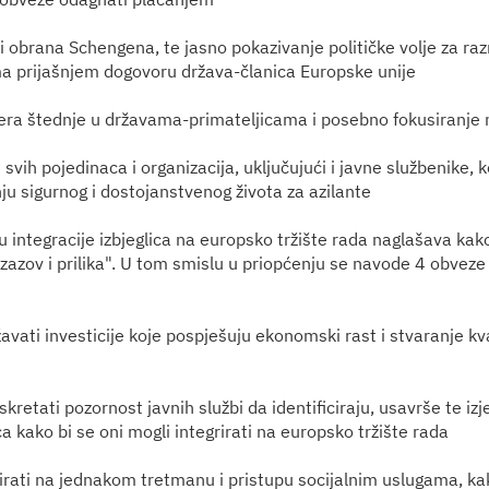
 i obrana Schengena, te jasno pokazivanje političke volje za r
a prijašnjem dogovoru država-članica Europske unije
era štednje u državama-primateljicama i posebno fokusiranje n
svih pojedinaca i organizacija, uključujući i javne službenike,
ju sigurnog i dostojanstvenog života za azilante
 integracije izbjeglica na europsko tržište rada naglašava kako
zazov i prilika". U tom smislu u priopćenju se navode 4 obveze
avati investicije koje pospješuju ekonomski rast i stvaranje kv
 skretati pozornost javnih službi da identificiraju, usavrše te iz
ca kako bi se oni mogli integrirati na europsko tržište rada
stirati na jednakom tretmanu i pristupu socijalnim uslugama, ka