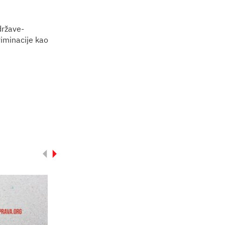
države-
riminacije kao