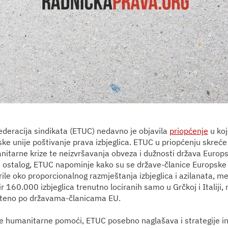
deracija sindikata (ETUC) nedavno je objavila
priopćenje
u koj
ke unije poštivanje prava izbjeglica. ETUC u priopćenju skreć
itarne krize te neizvršavanja obveza i dužnosti država Europs
 ostalog, ETUC napominje kako su se države-članice Europske 
ile oko proporcionalnog razmještanja izbjeglica i azilanata, m
160.000 izbjeglica trenutno lociranih samo u Grčkoj i Italiji, n
teno po državama-članicama EU.
 humanitarne pomoći, ETUC posebno naglašava i strategije in