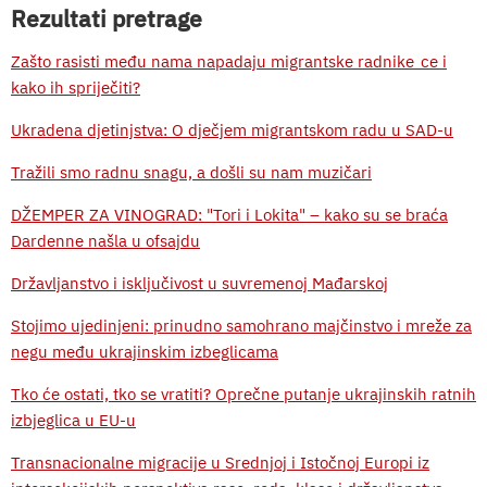
Rezultati pretrage
Zašto rasisti među nama napadaju migrantske radnike_ce i
kako ih spriječiti?
Ukradena djetinjstva: O dječjem migrantskom radu u SAD-u
Tražili smo radnu snagu, a došli su nam muzičari
DŽEMPER ZA VINOGRAD: "Tori i Lokita" – kako su se braća
Dardenne našla u ofsajdu
Državljanstvo i isključivost u suvremenoj Mađarskoj
Stojimo ujedinjeni: prinudno samohrano majčinstvo i mreže za
negu među ukrajinskim izbeglicama
Tko će ostati, tko se vratiti? Oprečne putanje ukrajinskih ratnih
izbjeglica u EU-u
Transnacionalne migracije u Srednjoj i Istočnoj Europi iz