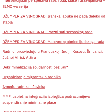
intersekcijskih perspektiva rase, roda, klase i državljanstva –
ELMO-va serija
DŽEMPER ZA VINOGRAD: Iranska jabuka ne pada daleko od
stabla
DŽEMPER ZA VINOGRAD: Prazni sati sezonskog rada
DŽEMPER ZA VINOGRAD: Masovne grobnice ljudskoga rada
Radnici prosvjeduju u Francuskoj, Indiji, Kosovu, Šri Lanci,
Južnoj Africi, Alžiru
Dekriminalizacija solidarnosti bez „ali“
Organiziranje migrantskih radnika
Između radnika i čovjeka
MMF: uspješna integracija izbjeglica podrazumijeva
suspendiranje minimalne plaće