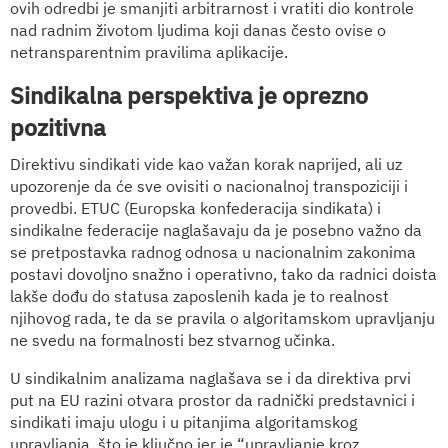
ovih odredbi je smanjiti arbitrarnost i vratiti dio kontrole
nad radnim životom ljudima koji danas često ovise o
netransparentnim pravilima aplikacije.
Sindikalna perspektiva je oprezno
pozitivna
Direktivu sindikati vide kao važan korak naprijed, ali uz
upozorenje da će sve ovisiti o nacionalnoj transpoziciji i
provedbi. ETUC (Europska konfederacija sindikata) i
sindikalne federacije naglašavaju da je posebno važno da
se pretpostavka radnog odnosa u nacionalnim zakonima
postavi dovoljno snažno i operativno, tako da radnici doista
lakše dođu do statusa zaposlenih kada je to realnost
njihovog rada, te da se pravila o algoritamskom upravljanju
ne svedu na formalnosti bez stvarnog učinka.
U sindikalnim analizama naglašava se i da direktiva prvi
put na EU razini otvara prostor da radnički predstavnici i
sindikati imaju ulogu i u pitanjima algoritamskog
upravljanja, što je ključno jer je “upravljanje kroz