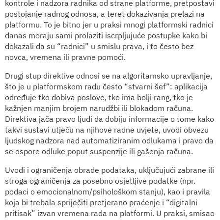
kontrole i nadzora radnika od strane platforme, pretpostavi
postojanje radnog odnosa, a teret dokazivanja prelazi na
platformu. To je bitno jer u praksi mnogi platformski radnici
danas moraju sami prolaziti iscrpljujuće postupke kako bi
dokazali da su “radnici” u smislu prava, i to često bez
novca, vremena ili pravne pomoći.
Drugi stup direktive odnosi se na algoritamsko upravljanje,
što je u platformskom radu često “stvarni šef”: aplikacija
određuje tko dobiva poslove, tko ima bolji rang, tko je
kažnjen manjim brojem narudžbi ili blokadom računa.
Direktiva jača pravo ljudi da dobiju informacije o tome kako
takvi sustavi utječu na njihove radne uvjete, uvodi obvezu
ljudskog nadzora nad automatiziranim odlukama i pravo da
se ospore odluke poput suspenzije ili gašenja računa.
Uvodi i ograničenja obrade podataka, uključujući zabrane ili
stroga ograničenja za posebno osjetljive podatke (npr.
podaci o emocionalnom/psihološkom stanju), kao i pravila
koja bi trebala spriječiti pretjerano praćenje i “digitalni
pritisak” izvan vremena rada na platformi. U praksi, smisao