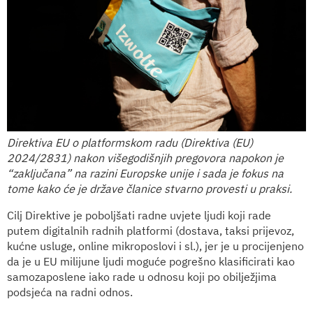
Direktiva EU o platformskom radu (Direktiva (EU)
2024/2831) nakon višegodišnjih pregovora napokon je
“zaključana” na razini Europske unije i sada je fokus na
tome kako će je države članice stvarno provesti u praksi.
Cilj Direktive je poboljšati radne uvjete ljudi koji rade
putem digitalnih radnih platformi (dostava, taksi prijevoz,
kućne usluge, online mikroposlovi i sl.), jer je u procijenjeno
da je u EU milijune ljudi moguće pogrešno klasificirati kao
samozaposlene iako rade u odnosu koji po obilježjima
podsjeća na radni odnos.