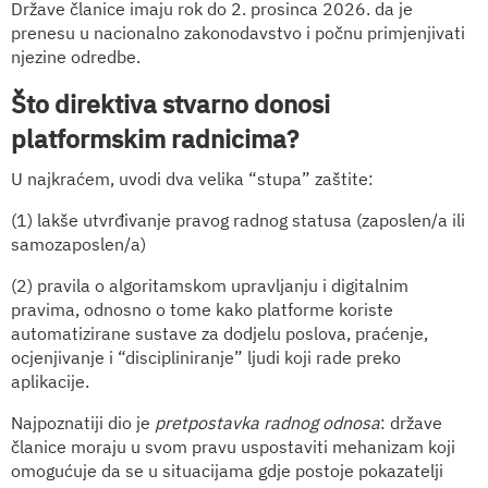
Države članice imaju rok do 2. prosinca 2026. da je
prenesu u nacionalno zakonodavstvo i počnu primjenjivati
njezine odredbe.
Što direktiva stvarno donosi
platformskim radnicima?
U najkraćem, uvodi dva velika “stupa” zaštite:
(1) lakše utvrđivanje pravog radnog statusa (zaposlen/a ili
samozaposlen/a)
(2) pravila o algoritamskom upravljanju i digitalnim
pravima, odnosno o tome kako platforme koriste
automatizirane sustave za dodjelu poslova, praćenje,
ocjenjivanje i “discipliniranje” ljudi koji rade preko
aplikacije.
Najpoznatiji dio je
pretpostavka radnog odnosa
: države
članice moraju u svom pravu uspostaviti mehanizam koji
omogućuje da se u situacijama gdje postoje pokazatelji