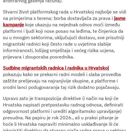
arbitrarnog gašenja računa).
Stvarni život platformskog rada u Hrvatskoj najbolje se vidi
na primjerima s terena: borba dostavljača za prava i
javne
kampanje
koje ukazuju na nejednak odnos moći između
platformi i ljudi koji nose posao na leđima, te činjenica da
su u mnogim sektorima, uključujući dostavu, sve prisutniji
migrantski radnici koji često rade u uvjetima slabije
informiranosti, lošijeg smještaja i većeg rizika ucjena,
prijevara i zlouporaba posrednika.
Sudbine migrantskih radnica i radnika u Hrvatskoj
pokazuju kako se prekarni radni modeli i slaba provedba
zaštite prelijevaju na najranjivije skupine, a platforme i
srodni lanci podugovaranja taj rizik dodatno pojačavaju.
Upravo zato je transpozicija direktive (i način na koji će
Hrvatska napisati pretpostavku radnog odnosa, definirati
odgovornost platformi i urediti algoritamsko upravljanje)
presudna. Na papiru je rok 2026., ali u praksi pitanje je
hoće li Hrvatska napraviti minimalno usklađivanje ili će
iskoristiti direktivu da stvarno ojača radna prava u sektoru