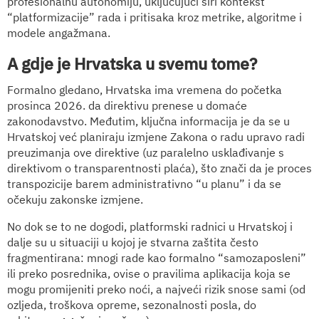
profesionalnu autonomiju, uključujući širi kontekst
“platformizacije” rada i pritisaka kroz metrike, algoritme i
modele angažmana.
A gdje je Hrvatska u svemu tome?
Formalno gledano, Hrvatska ima vremena do početka
prosinca 2026. da direktivu prenese u domaće
zakonodavstvo. Međutim, ključna informacija je da se u
Hrvatskoj već planiraju izmjene Zakona o radu upravo radi
preuzimanja ove direktive (uz paralelno usklađivanje s
direktivom o transparentnosti plaća), što znači da je proces
transpozicije barem administrativno “u planu” i da se
očekuju zakonske izmjene.
No dok se to ne dogodi, platformski radnici u Hrvatskoj i
dalje su u situaciji u kojoj je stvarna zaštita često
fragmentirana: mnogi rade kao formalno “samozaposleni”
ili preko posrednika, ovise o pravilima aplikacija koja se
mogu promijeniti preko noći, a najveći rizik snose sami (od
ozljeda, troškova opreme, sezonalnosti posla, do