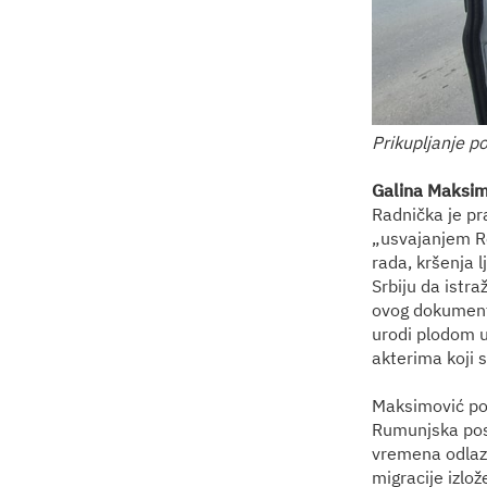
Prikupljanje po
Galina Maksim
Radnička je pr
„usvajanjem Re
rada, kršenja l
Srbiju da istra
ovog dokumenta
urodi plodom u 
akterima koji 
Maksimović po
Rumunjska posl
vremena odlaze 
migracije izlo