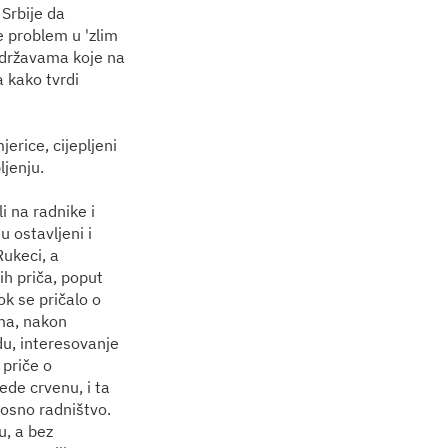
 Srbije da
e problem u 'zlim
 državama koje na
a kako tvrdi
erice, cijepljeni
ljenju.
i na radnike i
su ostavljeni i
Rukeci, a
ih priča, poput
ok se pričalo o
ma, nakon
du, interesovanje
 priče o
de crvenu, i ta
dnosno radništvo.
u, a bez