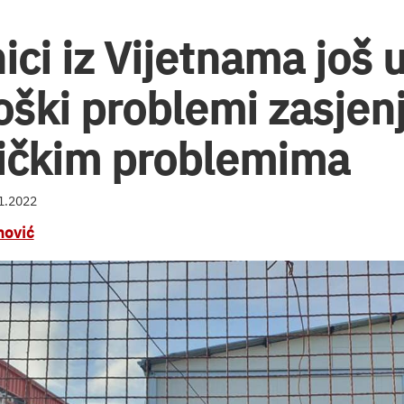
ci iz Vijetnama još uv
oški problemi zasjenj
ičkim problemima
01.2022
nović