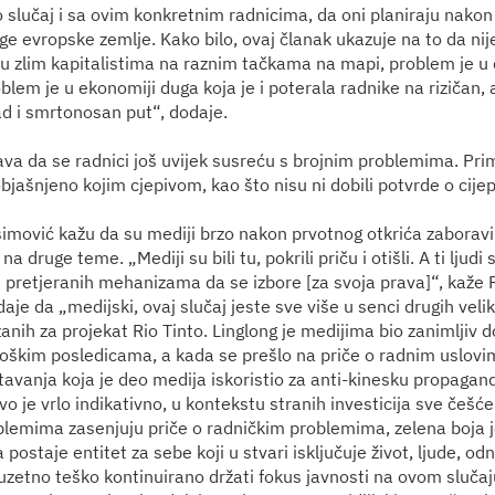
o slučaj i sa ovim konkretnim radnicima, da oni planiraju nakon
ge evropske zemlje. Kako bilo, ovaj članak ukazuje na to da nij
 u zlim kapitalistima na raznim tačkama na mapi, problem je u
lem je u ekonomiji duga koja je i poterala radnike na rizičan, 
d i smrtonosan put“, dodaje.
va da se radnici još uvijek susreću s brojnim problemima. Primj
 objašnjeno kojim cjepivom, kao što nisu ni dobili potvrde o cijep
simović kažu da su mediji brzo nakon prvotnog otkrića zaboravil
na druge teme. „Mediji su bili tu, pokrili priču i otišli. A ti ljudi 
h pretjeranih mehanizama da se izbore [za svoja prava]“, kaže 
je da „medijski, ovaj slučaj jeste sve više u senci drugih velik
nih za projekat Rio Tinto. Linglong je medijima bio zanimljiv d
škim posledicama, a kada se prešlo na priče o radnim uslovi
štavanja koja je deo medija iskoristio za anti-kinesku propagan
vo je vrlo indikativno, u kontekstu stranih investicija sve češće
lemima zasenjuju priče o radničkim problemima, zelena boja je
 postaje entitet za sebe koji u stvari isključuje život, ljude, o
zuzetno teško kontinuirano držati fokus javnosti na ovom slučaj