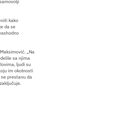
 samovolji
niti kako
je da se
evashodno
e Maksimović. „Na
delile sa njima
lovima, ljudi su
koju im okolnosti
a ne prestanu da
zaključuje.