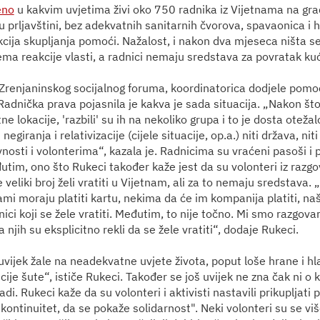
eno
u kakvim uvjetima živi oko 750 radnika iz Vijetnama na grad
u prljavštini, bez adekvatnih sanitarnih čvorova, spavaonica i h
kcija skupljanja pomoći. Nažalost, i nakon dva mjeseca ništa se
ema reakcije vlasti, a radnici nemaju sredstava za povratak k
 Zrenjaninskog socijalnog foruma, koordinatorica dodjele pomoć
Radnička prava pojasnila je kakva je sada situacija. „Nakon što
ne lokacije, 'razbili' su ih na nekoliko grupa i to je dosta oteža
giranja i relativizacije (cijele situacije, op.a.) niti država, niti
nosti i volonterima“, kazala je. Radnicima su vraćeni pasoši i 
utim, ono što Rukeci također kaže jest da su volonteri iz razg
e veliki broj želi vratiti u Vijetnam, ali za to nemaju sredstava
ami moraju platiti kartu, nekima da će im kompanija platiti, na
ici koji se žele vratiti. Međutim, to nije točno. Mi smo razgova
a njih su eksplicitno rekli da se žele vratiti“, dodaje Rukeci.
 uvijek žale na neadekvatne uvjete života, poput loše hrane i h
cije šute“, ističe Rukeci. Također se još uvijek ne zna čak ni o
di. Rukeci kaže da su volonteri i aktivisti nastavili prikupljat
kontinuitet, da se pokaže solidarnost". Neki volonteri su se vi