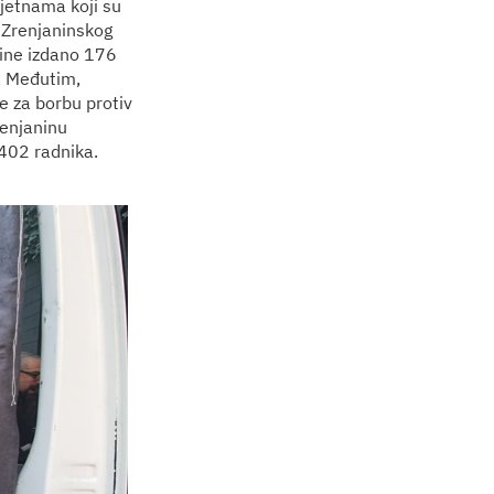
Vijetnama koji su
 Zrenjaninskog
dine izdano 176
). Međutim,
je za borbu protiv
renjaninu
 402 radnika.