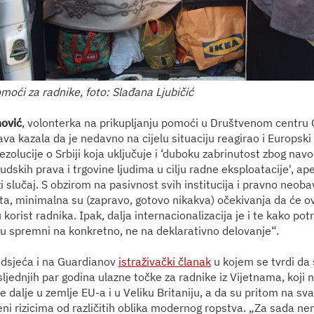
moći za radnike, foto: Slađana Ljubičić
ović
, volonterka na prikupljanju pomoći u Društvenom centru 
ava kazala da je nedavno na cijelu situaciju reagirao i Europsk
zolucije o Srbiji koja uključuje i ‘duboku zabrinutost zbog na
judskih prava i trgovine ljudima u cilju radne eksploatacije', ap
ži slučaj. S obzirom na pasivnost svih institucija i pravno neob
, minimalna su (zapravo, gotovo nikakva) očekivanja da će ov
korist radnika. Ipak, dalja internacionalizacija je i te kako potr
su spremni na konkretno, ne na deklarativno delovanje“.
dsjeća i na Guardianov
istraživački članak
u kojem se tvrdi da s
jednjih par godina ulazne točke za radnike iz Vijetnama, koji
dalje u zemlje EU-a i u Veliku Britaniju, a da su pritom na sva
ženi rizicima od različitih oblika modernog ropstva. „Za sada 