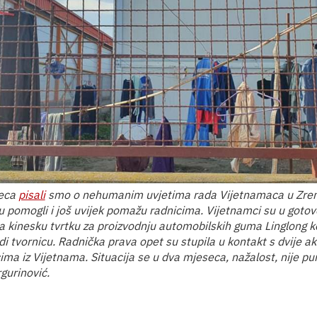
seca
pisali
smo o nehumanim uvjetima rada Vijetnamaca u Zren
 su pomogli i još uvijek pomažu radnicima. Vijetnamci su u got
za kinesku tvrtku za proizvodnju automobilskih guma Linglong 
i tvornicu. Radnička prava opet su stupila u kontakt s dvije akt
ma iz Vijetnama. Situacija se u dva mjeseca, nažalost, nije pu
gurinović.