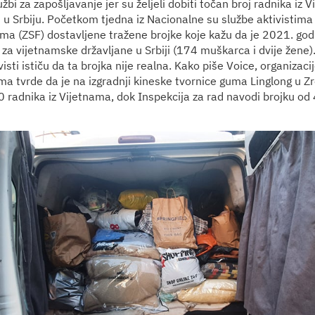
žbi za zapošljavanje jer su željeli dobiti točan broj radnika iz 
 u Srbiju. Početkom tjedna iz Nacionalne su službe aktivistima
uma (ZSF) dostavljene tražene brojke koje kažu da je 2021. go
 za vijetnamske državljane u Srbiji (174 muškarca i dvije žene
ivisti ističu da ta brojka nije realna. Kako piše Voice, organizaci
ima tvrde da je na izgradnji kineske tvornice guma Linglong u Z
 radnika iz Vijetnama, dok Inspekcija za rad navodi brojku od