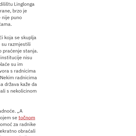
ilištu Linglonga
rane, brzo je
 nije puno
ućama.
i koja se skuplja
 su razmjestili
lo praćenje stanja.
 institucije nisu
plaće su im
ovora s radnicima
. „Nekim radnicima
ša država kaže da
rali s nekolicinom
ladnoće. „A
 kojem se
točnom
i pomoć za radnike
šekratno obraćali