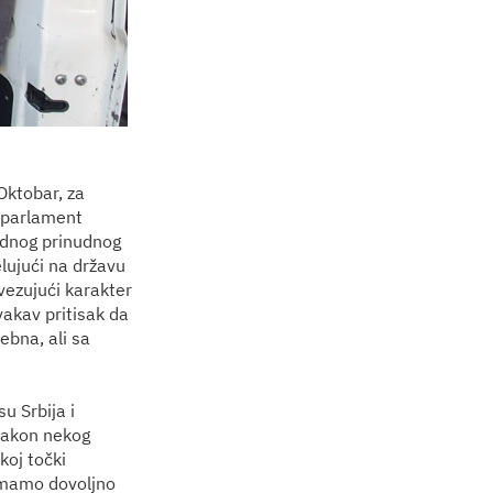
Oktobar, za
i parlament
vodnog prinudnog
elujući na državu
avezujući karakter
akav pritisak da
ebna, ali sa
u Srbija i
 nakon nekog
koj točki
nemamo dovoljno