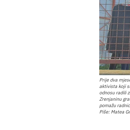
Prije dva mje
aktivista koji
odnosu radili 
Zrenjaninu grad
pomažu radnici
Piše: Matea Gr