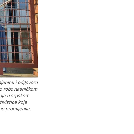
janinu i odgovoru
ovo robovlasničkom
koja u srpskom
ivistice koje
no promijenila.