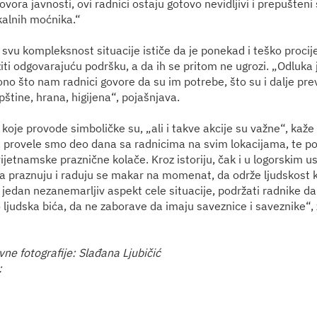
vora javnosti, ovi radnici ostaju gotovo nevidljivi i prepušteni
okalnih moćnika.“
svu kompleksnost situacije ističe da je ponekad i teško procije
iti odgovarajuću podršku, a da ih se pritom ne ugrozi. „Odluka 
no što nam radnici govore da su im potrebe, što su i dalje pr
štine, hrana, higijena“, pojašnjava.
 koje provode simboličke su, „ali i takve akcije su važne“, kaž
. provele smo deo dana sa radnicima na svim lokacijama, te po
ijetnamske praznične kolače. Kroz istoriju, čak i u logorskim us
 da praznuju i raduju se makar na momenat, da održe ljudskost 
e jedan nezanemarljiv aspekt cele situacije, podržati radnike d
 ljudska bića, da ne zaborave da imaju saveznice i saveznike“, 
ne fotografije: Slađana Ljubičić
: