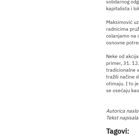
solidarnog odgo
kapitalista i l
Maksimović uz 
radnicima pruž
oslanjamo na o
osnovne potrep
Neke od akcija
primer, 31. 12
tradicionalne v
tražili načine
otimaju. I to j
se osećaju kao
Autorica naslov
Tekst napisala
Tagovi: