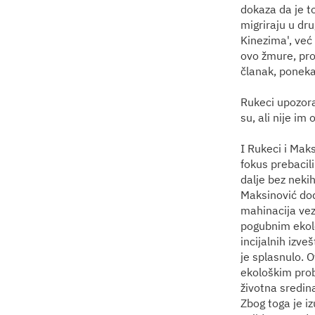
dokaza da je t
migriraju u dru
Kinezima', već
ovo žmure, prob
članak, poneka
Rukeci upozora
su, ali nije im
I Rukeci i Mak
fokus prebacili 
dalje bez neki
Maksinović doda
mahinacija veza
pogubnim ekolo
incijalnih izve
je splasnulo. O
ekološkim prob
životna sredina
Zbog toga je i