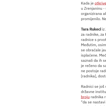
Kada je
otkriv
u Zrenjaninu - 
organizirana a
promijenilo. N
Tara Rukeci
iz
za radnike, za 
radnice s prvot
Međutim, osim ne
se obraćale jav
isplaćene. Međ
saznali da ih s
je rečeno da s
ne postoje radn
[radnika], dost
Radnici se još
državne institu
broju
radnika ra
"da se nastavi 