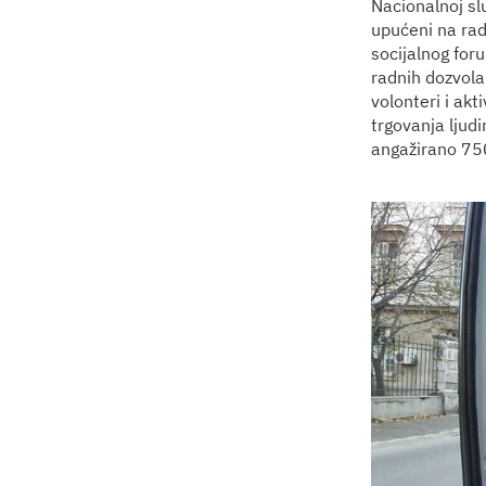
Nacionalnoj slu
upućeni na rad
socijalnog for
radnih dozvola
volonteri i akt
trgovanja ljud
angažirano 750