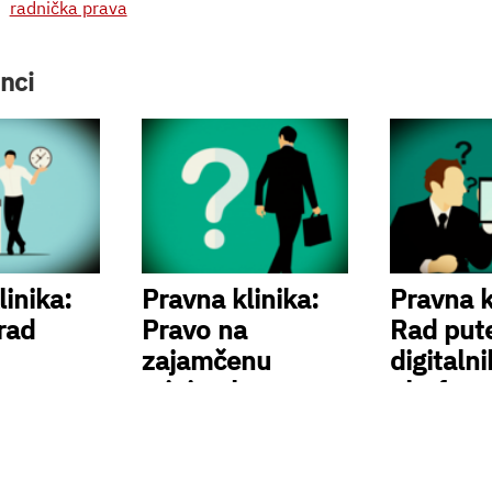
radnička prava
nci
linika:
Pravna klinika:
Pravna k
rad
Pravo na
Rad pu
zajamčenu
digitaln
minimalnu
platform
naknadu