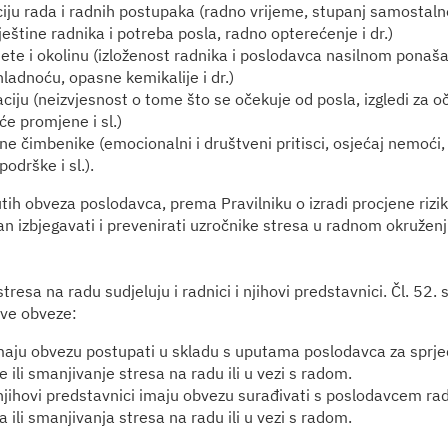
iju rada i radnih postupaka (radno vrijeme, stupanj samostaln
eštine radnika i potreba posla, radno opterećenje i dr.)
ete i okolinu (izloženost radnika i poslodavca nasilnom ponaša
hladnoću, opasne kemikalije i dr.)
iju (neizvjesnost o tome što se očekuje od posla, izgledi za o
e promjene i sl.)
ne čimbenike (emocionalni i društveni pritisci, osjećaj nemoći
podrške i sl.).
h obveza poslodavca, prema Pravilniku o izradi procjene rizi
n izbjegavati i prevenirati uzročnike stresa u radnom okruženju
tresa na radu sudjeluju i radnici i njihovi predstavnici. Čl. 52. st
ove obveze:
imaju obvezu postupati u skladu s uputama poslodavca za sprje
e ili smanjivanje stresa na radu ili u vezi s radom.
 njihovi predstavnici imaju obvezu surađivati s poslodavcem rad
a ili smanjivanja stresa na radu ili u vezi s radom.