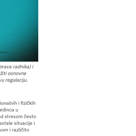
prava radnika) i
užiti osnovne
u regulaciju.
alnih i fizičkih
edinca u
od stresom često
tale situacije i
som i različito