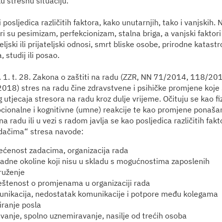
u stresnu situaciju.
 posljedica različitih faktora, kako unutarnjih, tako i vanjskih. 
ri su pesimizam, perfekcionizam, stalna briga, a vanjski faktori
ljski ili prijateljski odnosi, smrt bliske osobe, prirodne katastro
 studij ili posao.
t. 1. t. 28. Zakona o zaštiti na radu (ZZR, NN 71/2014, 118/2
18) stres na radu čine zdravstvene i psihičke promjene koje 
utjecaja stresora na radu kroz dulje vrijeme. Očituju se kao fi
ocionalne i kognitivne (umne) reakcije te kao promjene ponašan
na radu ili u vezi s radom javlja se kao posljedica različitih fak
dačima“ stresa navode:
ećenost zadacima, organizacija rada
radne okoline koji nisu u skladu s mogućnostima zaposlenih
ruženje
eštenost o promjenama u organizaciji rada
unikacija, nedostatak komunikacije i potpore među kolegama
iranje posla
vanje, spolno uznemiravanje, nasilje od trećih osoba