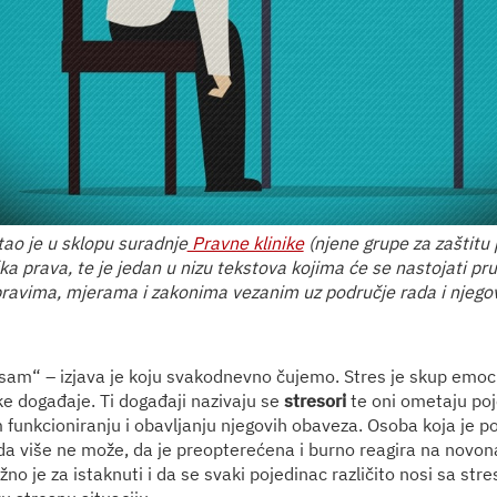
tao je u sklopu suradnje
Pravne klinike
(njene grupe za zaštitu 
ka prava, te je jedan u nizu tekstova kojima će se nastojati pr
pravima, mjerama i zakonima vezanim uz područje rada i njegov
am“ – izjava je koju svakodnevno čujemo. Stres je skup emocion
ke događaje. Ti događaji nazivaju se
stresori
te oni ometaju poj
unkcioniranju i obavljanju njegovih obaveza. Osoba koja je p
da više ne može, da je preopterećena i burno reagira na novonas
žno je za istaknuti i da se svaki pojedinac različito nosi sa stre