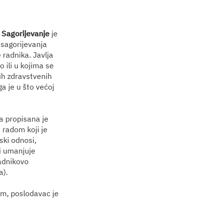
.
Sagorijevanje
je
 sagorijevanja
 radnika. Javlja
 ili u kojima se
ih zdravstvenih
a je u što većoj
-a propisana je
 radom koji je
ski odnosi,
i umanjuje
adnikovo
a).
om, poslodavac je