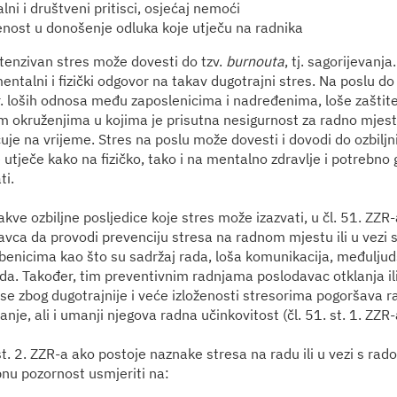
ni i društveni pritisci, osjećaj nemoći
enost u donošenje odluka koje utječu na radnika
ntenzivan stres može dovesti do tzv.
burnouta
, tj. sagorijevanja
ntalni i fizički odgovor na takav dugotrajni stres. Na poslu do
r. loših odnosa među zaposlenicima i nadređenima, loše zaštite
im okruženjima u kojima je prisutna nesigurnost za radno mjesto
ćuje na vrijeme. Stres na poslu može dovesti i dovodi do ozbiljn
utječe kako na fizičko, tako i na mentalno zdravlje i potrebno g
ti.
kve ozbiljne posljedice koje stres može izazvati, u čl. 51. ZZR
vca da provodi prevenciju stresa na radnom mjestu ili u vezi s
enicima kao što su sadržaj rada, loša komunikacija, međuljud
ada. Također, tim preventivnim radnjama poslodavac otklanja il
e zbog dugotrajnije i veće izloženosti stresorima pogoršava r
nje, ali i umanji njegova radna učinkovitost (čl. 51. st. 1. ZZR-
st. 2. ZZR-a ako postoje naznake stresa na radu ili u vezi s rad
nu pozornost usmjeriti na: