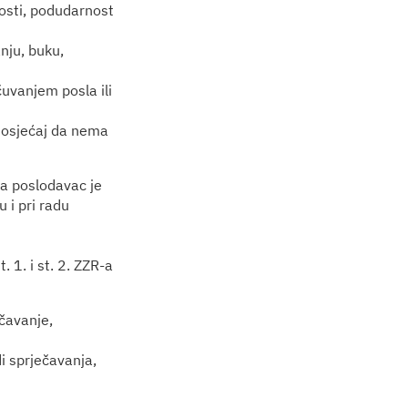
osti, podudarnost
nju, buku,
čuvanjem posla ili
, osjećaj da nema
ka poslodavac je
 i pri radu
. 1. i st. 2. ZZR-a
čavanje,
i sprječavanja,