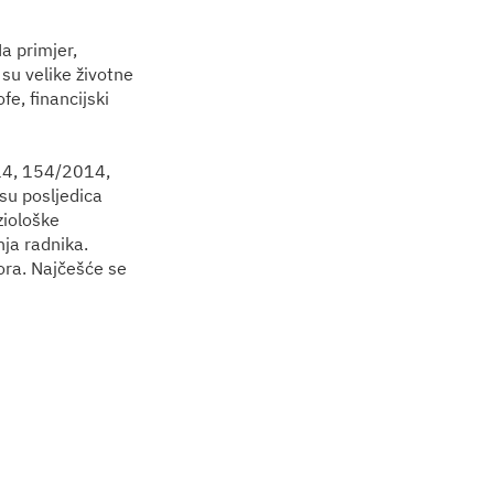
Na primjer,
 su velike životne
fe, financijski
014, 154/2014,
su posljedica
ziološke
ja radnika.
tora. Najčešće se