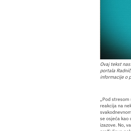
Ovaj tekst nas
portala Radnič
informacije o 
„Pod stresom s
reakcija na ne
svakodnevnom f
se osjeća kao 
izazove. No, va