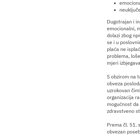
emocional
neuključ
Dugotrajan i i
emocionalni, me
dolazi zbog np
se i u poslovn
plaća ne ispla
problema, loše 
mjeri izbjegava
S obzirom na ta
obveza posloda
uzrokovan čimb
organizacija r
mogućnost da s
zdravstveno sta
Prema čl. 51. 
obvezan poseb