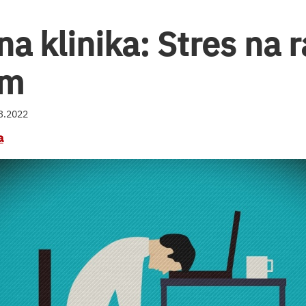
a klinika: Stres na ra
om
03.2022
a