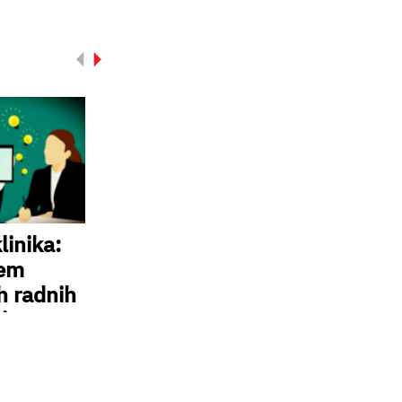
linika:
tem
ih radnih
i