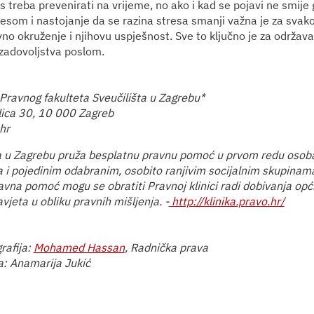
s treba prevenirati na vrijeme, no ako i kad se pojavi ne smije g
resom i nastojanje da se razina stresa smanji važna je za svako
vno okruženje i njihovu uspješnost. Sve to ključno je za održav
 zadovoljstva poslom.
 Pravnog fakulteta Sveučilišta u Zagrebu*
lica 30, 10 000 Zagreb
hr
ka u Zagrebu pruža besplatnu pravnu pomoć u prvom redu osob
 i pojedinim odabranim, osobito ranjivim socijalnim skupinam
avna pomoć mogu se obratiti Pravnoj klinici radi dobivanja opć
avjeta u obliku pravnih mišljenja. -
http://klinika.pravo.hr/
rafija:
Mohamed Hassan
, Radnička prava
a: Anamarija Jukić