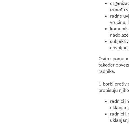
organizac
između vj
radne uvj
vrućinu, 
komunikac
nadolazeć
subjektiv
dovoljno 
Osim spomenuti
također obveza
radnika.
U borbi protiv s
propisuju njih
radnici 
uklanjanj
radnici i
uklanjanj