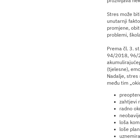
proživljava nek
Stres može biti
unutarnji fakto
promjene, obite
problemi, škola,
Prema čl. 3. s
94/2018, 96/20
akumulirajućeg 
(tjelesne), em
Nadalje, stres 
među tim „oki
preopter
zahtjevi 
radno ok
neobavij
loša kom
loše plan
uznemira