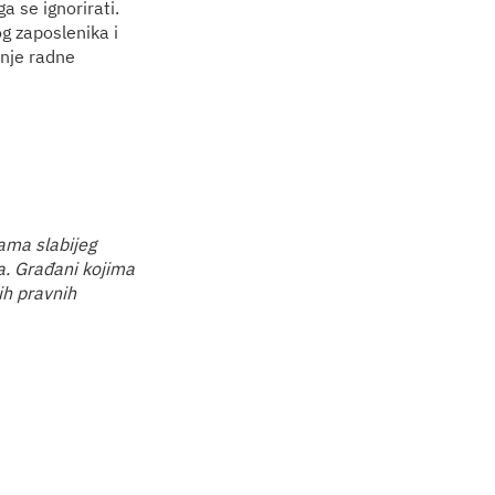
a se ignorirati.
g zaposlenika i
anje radne
ama slabijeg
a. Građani kojima
ih pravnih