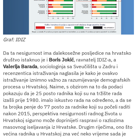
Graf: IDIZ
Da ta nesigurnost ima dalekosežne posljedice na hrvatsko
društvo istaknuo je i
Boris Jokić
, ravnatelj IDIZ-a, a
Valerija Barada
, sociologinja sa Sveučilišta u Zadru i
recenzentica istraživanja naglasila je kako je ovakvo
istraživanje iznimno važno za razumijevanje demografskih
procesa u Hrvatskoj. Naime, s obzirom na to da podaci
pokazuju da je 25 posto radnika koji su na tržište rada
izašli prije 1980. imalo iskustvo rada na određeno, a da se
ta brojka penje do 77 posto za radnike koji su počeli raditi
nakon 2015, perspektiva nesigurnosti radnog života u
Hrvatskoj sigurno može doprinijeti raspravi o razlozima
masovnog iseljavanja iz Hrvatske. Drugim riječima, ono što
većina radnika u Hrvatskoj zna već neko vrijeme sada je