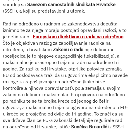
suradnji sa
Savezom samostalnih sindikata Hrvatske
(SSSH), a koji su predstavljeni u utorak.
Rad na određeno u radnom se zakonodavstvu dopušta
iznimno te za njega moraju postojati opravdani razlozi, a to
je definirano i
Europskom direktivom o radu na određeno
.
Što je objektivan razlog za zapošljavanje radnika na
određeno, u hrvatskom
Zakonu o radu
nije definirano
(posljedica je to njegove dugogodišnje fleksibilizacije), a
maksimalno je uzastopno trajanje rada na određeno tri
godine. Za razliku od Hrvatske, otprilike polovica zemalja
EU od poslodavaca traži da u ugovorima eksplicitno navede
razloge za zapošljavanje na određeno (kako bi se
kontrolirala njihova opravdanost), pola zemalja u svojim
zakonima definira i maksimalan broj ugovora na određeno
po radniku te se ta brojka kreće od jednog do četiri
ugovora, a maksimalno trajanje ugovora na određeno u EU-
u kreće se prosječno od dvije do tri godine. To znači da su
sve države članice EU-a zakonski detaljnije regulirale rad
na određeno od Hrvatske, ističe
Sunčica Brnardić
iz SSSH-