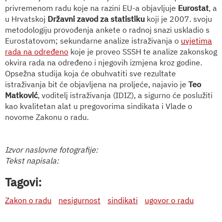
privremenom radu koje na razini EU-a objavljuje
Eurostat
, a
u Hrvatskoj
Državni zavod za statistiku
koji je 2007. svoju
metodologiju provođenja ankete o radnoj snazi uskladio s
Eurostatovom; sekundarne analize istraživanja o
uvjetima
rada na određeno
koje je proveo SSSH te analize zakonskog
okvira rada na određeno i njegovih izmjena kroz godine.
Opsežna studija koja će obuhvatiti sve rezultate
istraživanja bit će objavljena na proljeće, najavio je
Teo
Matković
, voditelj istraživanja (IDIZ), a sigurno će poslužiti
kao kvalitetan alat u pregovorima sindikata i Vlade o
novome Zakonu o radu.
Izvor naslovne fotografije:
Tekst napisala:
Tagovi:
Zakon o radu
nesigurnost
sindikati
ugovor o radu