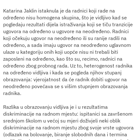
Katarina Jaklin istaknula je da radnici koji rade na
određeno nisu homogena skupina, što je vidljivo kad se
pogledaju rezultati dijela istraživanja koji se tiču tranzicije
ugovora na određeno u ugovore na neodređeno. Radnici
koji očekuju ugovor na neodređeno ili su ranije radili na
određeno, a sada imaju ugovor na neodređeno uglavnom
ulaze u kategoriju onih koji uopće nisu ni trebali biti
zaposleni na određeno, kao što su, recimo, radnici na
određeno zbog probnog rada. Uz to, heterogenost radnika
na određeno vidljiva i kada se pogleda njihov stupanj
obrazovanja: vjerojatnost da će radnik dobiti ugovor na
neodređeno povećava se s višim stupnjem obrazovanja
radnika.
Razlika u obrazovanju vidljiva je i u rezultatima
diskriminacije na radnom mjestu: ispitanici sa završenom
srednjom školom u većoj su mjeri doživjeli neki oblik
diskriminacije na radnom mjestu zbog svoje vrste ugovora
(odlazak na bolovanje, biranje slobodnih dana i termina