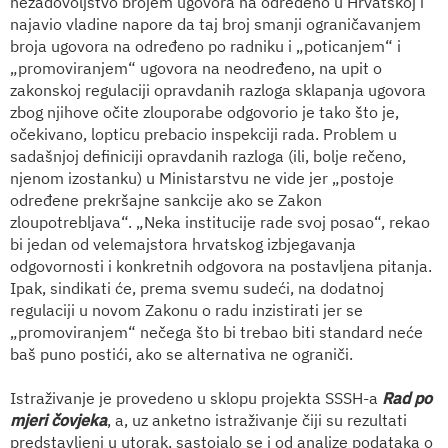
nezadovoljstvo brojem ugovora na određeno u Hrvatskoj i
najavio vladine napore da taj broj smanji ograničavanjem
broja ugovora na određeno po radniku i „poticanjem“ i
„promoviranjem“ ugovora na neodređeno, na upit o
zakonskoj regulaciji opravdanih razloga sklapanja ugovora
zbog njihove očite zlouporabe odgovorio je tako što je,
očekivano, lopticu prebacio inspekciji rada. Problem u
sadašnjoj definiciji opravdanih razloga (ili, bolje rečeno,
njenom izostanku) u Ministarstvu ne vide jer „postoje
određene prekršajne sankcije ako se Zakon
zloupotrebljava“. „Neka institucije rade svoj posao“, rekao
bi jedan od velemajstora hrvatskog izbjegavanja
odgovornosti i konkretnih odgovora na postavljena pitanja.
Ipak, sindikati će, prema svemu sudeći, na dodatnoj
regulaciji u novom Zakonu o radu inzistirati jer se
„promoviranjem“ nečega što bi trebao biti standard neće
baš puno postići, ako se alternativa ne ograniči.
Istraživanje je provedeno u sklopu projekta SSSH-a
Rad po
mjeri čovjeka
, a, uz anketno istraživanje čiji su rezultati
predstavljeni u utorak, sastojalo se i od analize podataka o