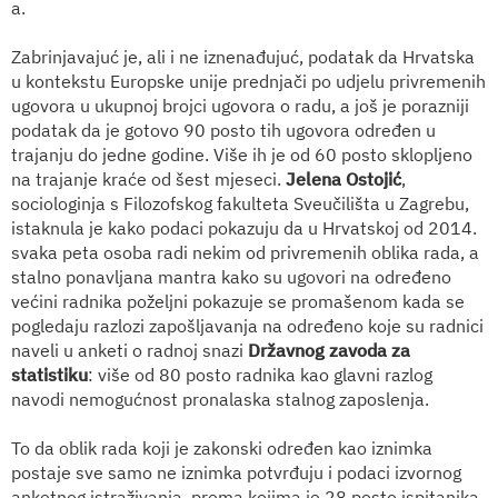
a.
Zabrinjavajuć je, ali i ne iznenađujuć, podatak da Hrvatska
u kontekstu Europske unije prednjači po udjelu privremenih
ugovora u ukupnoj brojci ugovora o radu, a još je porazniji
podatak da je gotovo 90 posto tih ugovora određen u
trajanju do jedne godine. Više ih je od 60 posto sklopljeno
na trajanje kraće od šest mjeseci.
Jelena Ostojić
,
sociologinja s Filozofskog fakulteta Sveučilišta u Zagrebu,
istaknula je kako podaci pokazuju da u Hrvatskoj od 2014.
svaka peta osoba radi nekim od privremenih oblika rada, a
stalno ponavljana mantra kako su ugovori na određeno
većini radnika poželjni pokazuje se promašenom kada se
pogledaju razlozi zapošljavanja na određeno koje su radnici
naveli u anketi o radnoj snazi
Državnog zavoda za
statistiku
: više od 80 posto radnika kao glavni razlog
navodi nemogućnost pronalaska stalnog zaposlenja.
To da oblik rada koji je zakonski određen kao iznimka
postaje sve samo ne iznimka potvrđuju i podaci izvornog
anketnog istraživanja, prema kojima je 28 posto ispitanika