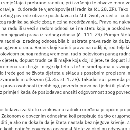
 smještaja i prehrane radnika, pri izvršenju te obveze mora vo
 zdravlja i ćudoređa te vjeroispovijesti radnika (čl. 28. ZR). Tako
u zbog povrede obveze poslodavca da štiti život, zdravlje i ćud
og radnika sa skele zbog njezina neodržavanja. Pravo na nakna
 na radu ili u vezi s radom odnosi se i na štetu koju je poslod
om njegovih prava iz radnog odnosa (čl. 111. ZR). Primjer štet
 radnika iz radnog odnosa bila bi uskrata prava radnika da i
ugovor o radu. Radnik koji koristi pravo na rodiljni, roditeljski 
 polovicom punog radnog vremena, rad s polovicom punog radn
djeteta, dopust trudnice ili majke koja doji dijete, te dopust il
remena radi brige i njege djeteta s težim smetnjama u razvoju
do treće godine života djeteta u skladu s posebnim propisom, 
izvanrednim otkazom (čl. 35. st. 1. ZR). Također su i povreda p
 prava osobnosti (mobbing), povreda prava na tjedni ili plaće
z primjeri kada će poslodavac snositi odgovornost zbog povre
oslodavca za štetu uzrokovanu radniku uređena je općim prop
 Zakonom o obveznim odnosima koji propisuje da tko drugome 
iti je ako ne dokaže da je šteta nastala bez njegove krivnje. Z
i od kojih potječe povećana opasnost štete za okolinu odgovara 