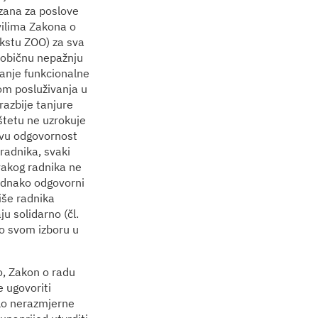
ezana za poslove
vilima Zakona o
kstu ZOO) za sva
a običnu nepažnju
ojanje funkcionalne
kom posluživanja u
razbije tanjure
štetu ne uzrokuje
ovu odgovornost
radnika, svaki
svakog radnika ne
jednako odgovorni
iše radnika
 solidarno (čl.
po svom izboru u
o, Zakon o radu
 ugovoriti
alo nerazmjerne