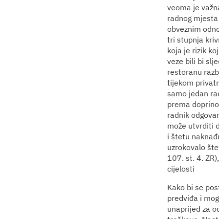
veoma je važna
radnog mjesta 
obveznim odno
tri stupnja kr
koja je rizik k
veze bili bi sl
restoranu razb
tijekom privat
samo jedan rad
prema doprinos
radnik odgovara
može utvrditi 
i štetu naknađu
uzrokovalo šte
107. st. 4. ZR)
cijelosti
Kako bi se pos
predviđa i mog
unaprijed za o