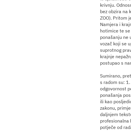
krivnju. Odnosn
bez obzira na 
ZOO). Pritom j
Namjera i krajn
hotimice te se
ponašanju ne up
vozač koji se u
suprotnog prav
krajnje nepažnj
postupao s na
Sumirano, pret
s radom su: 1. 
odgovornost pos
ponašanja poslo
ili kao posljed
zakonu, primje
daljnjem tekstu
profesionalna 
potječe od rad