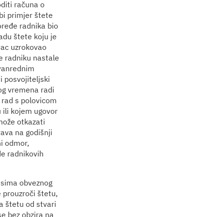
diti računa o
 bi primjer štete
oređe radnika bio
du štete koju je
avac uzrokovao
e radniku nastale
zvanrednim
i posvojiteljski
og vremena radi
i rad s polovicom
 ili kojem ugovor
može otkazati
rava na godišnji
ni odmor,
de radnikovih
isima obveznog
prouzroči štetu,
a štetu od stvari
se bez obzira na