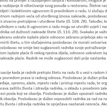
avno na primjer s razbijanjem tanjura i konobarom, moguće je u
a razbijanje ili oštećivanje svog posuđa u restoranu. Štetne ra
jeti i kolektivnim ugovorom ili pravilnikom o radu. U slučaju d
etnom radnjom veća od utvrđenog iznosa naknade, poslodavac 
i stvarno pretrpljene i utvrđene štete (čl. 108. ZR). Također, 
ilnikom o radu ili ugovorom o radu mogu se utvrditi uvjeti i nač
dnika od dužnosti naknade štete (čl. 110. ZR). Svakako je važn
abranu uskrate isplate plaće odnosno zabranu prijeboja ako rad
miriti štetu, u tim slučajevima poslodavac će morati ostvariva
slodavac ne smije bez suglasnosti radnika svoje potraživanje
atom isplate plaće ili nekog njezina dijela, odnosno uskratom i
a naknade plaće. Radnik ne može suglasnost dati prije nastanka 
uacije kada je radnik pretrpio štetu na radu ili u vezi s radom i
a povredom prava iz radnog odnosa. Poslodavac je dužan pribav
eđaje, opremu, alate, mjesto rada i pristup mjestu rada, te org
urava zaštitu života i zdravlja radnika, u skladu s posebnim za
ravi posla koji se obavlja. Poslodavac je dužan upoznati radni
ik obavlja. Poslodavac je dužan osposobiti radnika za rad na na
itu života i zdravlja radnika te sprječava nastanak nesreća. Ak