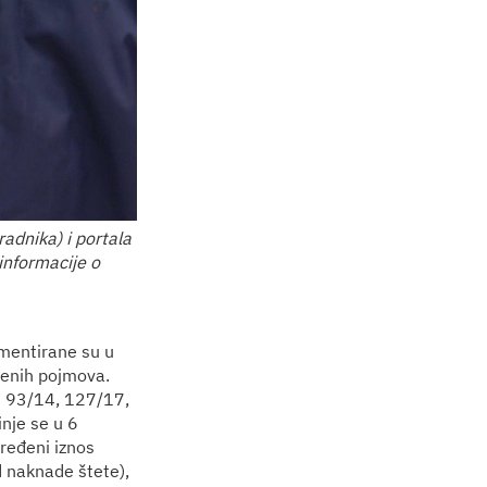
radnika) i portala
informacije o
mentirane su u
đenih pojmova.
N 93/14, 127/17,
nje se u 6
ređeni iznos
d naknade štete),