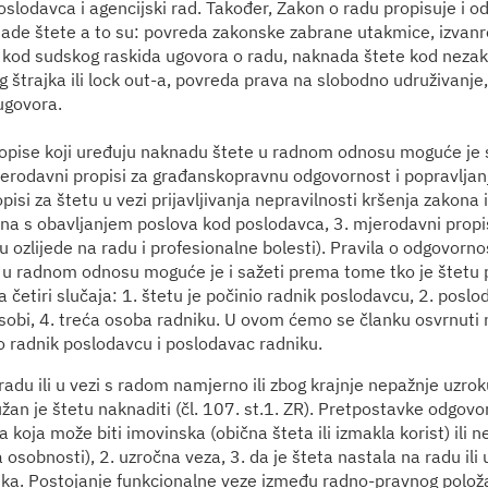
slodavca i agencijski rad. Također, Zakon o radu propisuje i 
ade štete a to su: povreda zakonske zabrane utakmice, izvanr
 kod sudskog raskida ugovora o radu, naknada štete kod neza
og štrajka ili lock out-a, povreda prava na slobodno udruživanj
ugovora.
pise koji uređuju naknadu štete u radnom odnosu moguće je s
mjerodavni propisi za građanskopravnu odgovornost i popravljanj
isi za štetu u vezi prijavljivanja nepravilnosti kršenja zakona 
na s obavljanjem poslova kod poslodavca, 3. mjerodavni propis
u ozlijede na radu i profesionalne bolesti). Pravila o odgovorno
u radnom odnosu moguće je i sažeti prema tome tko je štetu 
 četiri slučaja: 1. štetu je počinio radnik poslodavcu, 2. poslo
osobi, 4. treća osoba radniku. U ovom ćemo se članku osvrnuti
io radnik poslodavcu i poslodavac radniku.
radu ili u vezi s radom namjerno ili zbog krajnje nepažnje uzrok
žan je štetu naknaditi (čl. 107. st.1. ZR). Pretpostavke odgovo
a koja može biti imovinska (obična šteta ili izmakla korist) ili 
osobnosti), 2. uzročna veza, 3. da je šteta nastala na radu ili 
nika. Postojanje funkcionalne veze između radno-pravnog položa