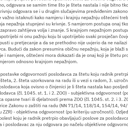
o, odgovara se samim time što je šteta nastala i nije bitno tko 
krivnju odgovara se i u drugim slučajevima predviđenim zakono
e važno istaknuti kako namjeru i krajnju nepažnju oštećeni treb
ja nepažnja stupnjevi su krivnje. S namjerom postupa onaj tko t
 zapravo zahtijeva volja i znanje. S krajnjom nepažnjom postup
otrijebi ni onu pažnju koju bi upotrijebio svaki prosječan čovj
pusti u pretjecanje a da se prethodno nije uvjerio da ne nailazi 
ca. Budući da zakon presumira običnu nepažnju, koja je blaži s
e i namjere, oštećeni mora dokazati da je onaj koji je štetu pr
mjerom odnosno krajnjom nepažnjom.
postavke odgovornosti poslodavca za štetu koju radnik pretrpi n
šteta, 2. šteta uzorkovana na radu ili u vezi s radom, 3. uzročn
lodavca koja ovisno o činjenici je li šteta nastala kao posljed
davca (čl. 1045. st. 1. i 2. ZOO) - subjektivna odgovornost (po 
ica opasne tvari ili djelatnosti prema ZOO (čl. 1045. st. 2. i 3.
rice Zakonu o zaštiti na radu (NN 71/14, 118/14, 154/14, 94/
 ZZR) - objektivna odgovornost (po kriteriju uzročnosti). Ozljed
bolest koju je radnik pretrpio obavljajući poslove za poslodav
a i poslodavac za nju odgovara po načelu objektivne odgovornosti