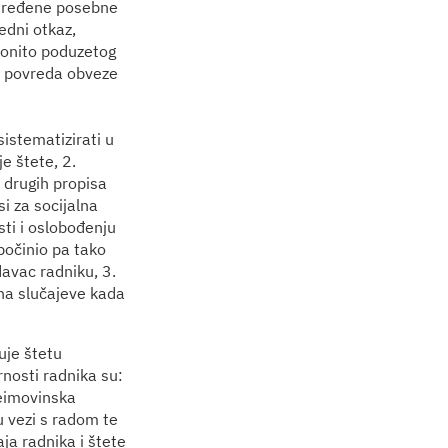
određene posebne
edni otkaz,
konito poduzetog
e, povreda obveze
istematizirati u
e štete, 2.
i drugih propisa
i za socijalna
sti i oslobođenju
počinio pa tako
davac radniku, 3.
 na slučajeve kada
uje štetu
rnosti radnika su:
neimovinska
u vezi s radom te
ja radnika i štete