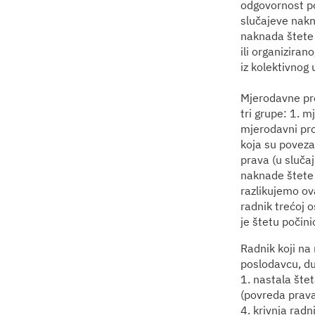
odgovornost po
slučajeve nakn
naknada štete
ili organiziran
iz kolektivnog 
Mjerodavne pro
tri grupe: 1. 
mjerodavni prop
koja su poveza
prava (u slučaj
naknade štete 
razlikujemo ova
radnik trećoj 
je štetu počin
Radnik koji na 
poslodavcu, du
1. nastala štet
(povreda prava 
4. krivnja rad