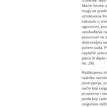
troškove. Nast
fiksne iznose z
mogu se predvid
uzrokovana št
naknadu u visin
ugovorom, prav
oslobađanja ra
pozornost na z
dobrovoljno na
putem suda. Po
naplatiti uskr
plaće ili dijel
96. ZR)
Razlikujemo sit
radniku nastal
postrojenja, ur
način koji osig
propisima i na
posla koji radn
osigurava zašt