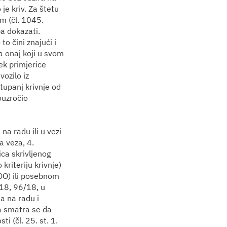
je kriv. Za štetu
m (čl. 1045.
a dokazati.
o čini znajući i
a onaj koji u svom
ek primjerice
vozilo iz
tupanj krivnje od
ouzročio
a radu ili u vezi
a veza, 4.
ica skrivljenog
kriteriju krivnje)
 ZOO) ili posebnom
18, 96/18, u
a na radu i
ca smatra se da
 (čl. 25. st. 1.