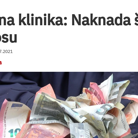
na klinika: Naknada 
osu
07.2021
a