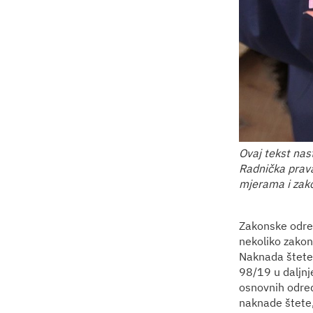
Ovaj tekst nas
Radnička prava
mjerama i zako
Zakonske odre
nekoliko zakon
Naknada štete
98/19 u daljnj
osnovnih odred
naknade štete,