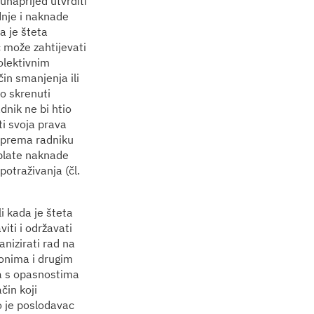
naprijed utvrditi
dnje i naknade
a je šteta
može zahtijevati
kolektivnim
in smanjenja ili
o skrenuti
nik ne bi htio
ti svoja prava
 prema radniku
splate naknade
potraživanja (čl.
li kada je šteta
iti i održavati
anizirati rad na
konima i drugim
ka s opasnostima
čin koji
o je poslodavac