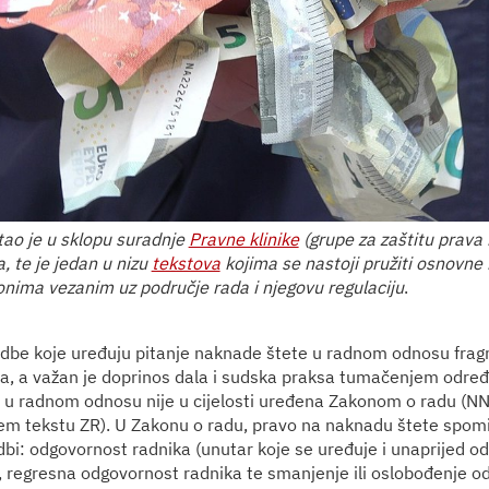
tao je u sklopu suradnje
Pravne klinike
(grupe za zaštitu prava 
, te je jedan u nizu
tekstova
kojima se nastoji pružiti osnovne 
nima vezanim uz područje rada i njegovu regulaciju
.
dbe koje uređuju pitanje naknade štete u radnom odnosu frag
a, a važan je doprinos dala i sudska praksa tumačenjem odre
 u radnom odnosu nije u cijelosti uređena Zakonom o radu (N
em tekstu ZR). U Zakonu o radu, pravo na naknadu štete spomi
bi: odgovornost radnika (unutar koje se uređuje i unaprijed od
 regresna odgovornost radnika te smanjenje ili oslobođenje o