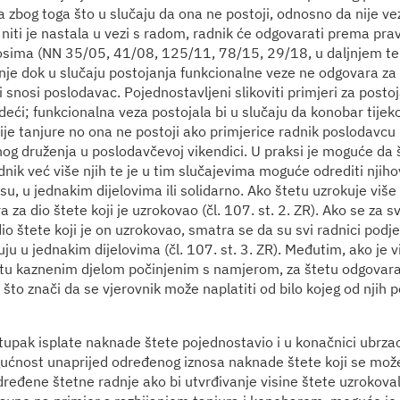
 zbog toga što u slučaju da ona ne postoji, odnosno da nije v
niti je nastala u vezi s radom, radnik će odgovarati prema pra
sima (NN 35/05, 41/08, 125/11, 78/15, 29/18, u daljnjem te
ivnje dok u slučaju postojanja funkcionalne veze ne odgovara z
oji snosi poslodavac. Pojednostavljeni slikoviti primjeri za post
jedeći; funkcionalna veza postojala bi u slučaju da konobar tije
ije tanjure no ona ne postoji ako primjerice radnik poslodavcu 
nog druženja u poslodavčevoj vikendici. U praksi je moguće da 
nik već više njih te je u tim slučajevima moguće odrediti njih
u, u jednakim dijelovima ili solidarno. Ako štetu uzrokuje više 
 za dio štete koji je uzrokovao (čl. 107. st. 2. ZR). Ako se za 
dio štete koji je on uzrokovao, smatra se da su svi radnici pod
ju u jednakim dijelovima (čl. 107. st. 3. ZR). Međutim, ako je v
tu kaznenim djelom počinjenim s namjerom, za štetu odgovaraju
, što znači da se vjerovnik može naplatiti od bilo kojeg od njih 
tupak isplate naknade štete pojednostavio i u konačnici ubrza
ućnost unaprijed određenog iznosa naknade štete koji se može
dređene štetne radnje ako bi utvrđivanje visine štete uzrokov