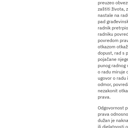
preuzeo obvezu
zaštiti života,
nastale na rad
pad građevinsk
radnik pretrpio
radniku povred
povredom prava
otkazom otkaže 
dopust, rad s
pojačane njege 
punog radnog v
o radu miruje 
ugovor o radu 
odmor, povreda
nezakonit otka
prava.
Odgovornost p
prava odnosno
dužan je naknad
ili djelatnost