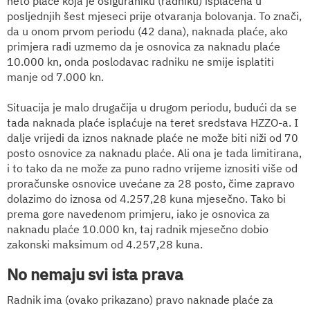
neto plaće koja je osiguraniku (radniku) isplaćena u
posljednjih šest mjeseci prije otvaranja bolovanja. To znači,
da u onom prvom periodu (42 dana), naknada plaće, ako
primjera radi uzmemo da je osnovica za naknadu plaće
10.000 kn, onda poslodavac radniku ne smije isplatiti
manje od 7.000 kn.
Situacija je malo drugačija u drugom periodu, budući da se
tada naknada plaće isplaćuje na teret sredstava HZZO-a. I
dalje vrijedi da iznos naknade plaće ne može biti niži od 70
posto osnovice za naknadu plaće. Ali ona je tada limitirana,
i to tako da ne može za puno radno vrijeme iznositi više od
proračunske osnovice uvećane za 28 posto, čime zapravo
dolazimo do iznosa od 4.257,28 kuna mjesečno. Tako bi
prema gore navedenom primjeru, iako je osnovica za
naknadu plaće 10.000 kn, taj radnik mjesečno dobio
zakonski maksimum od 4.257,28 kuna.
No nemaju svi ista prava
Radnik ima (ovako prikazano) pravo naknade plaće za