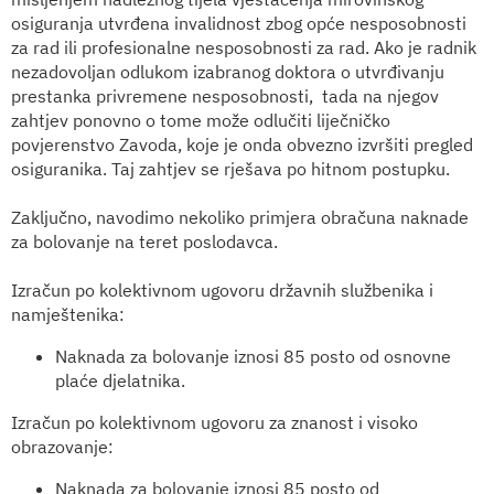
osiguranja utvrđena invalidnost zbog opće nesposobnosti
za rad ili profesionalne nesposobnosti za rad. Ako je radnik
nezadovoljan odlukom izabranog doktora o utvrđivanju
prestanka privremene nesposobnosti, tada na njegov
zahtjev ponovno o tome može odlučiti liječničko
povjerenstvo Zavoda, koje je onda obvezno izvršiti pregled
osiguranika. Taj zahtjev se rješava po hitnom postupku.
Z
aključno, navodimo nekoliko primjera obračuna naknade
za bolovanje na teret poslodavca.
Izračun po kolektivnom ugovoru državnih službenika i
namještenika:
Naknada za bolovanje iznosi 85 posto od osnovne
plaće djelatnika.
Izračun po kolektivnom ugovoru za znanost i visoko
obrazovanje:
Naknada za bolovanje iznosi 85 posto od