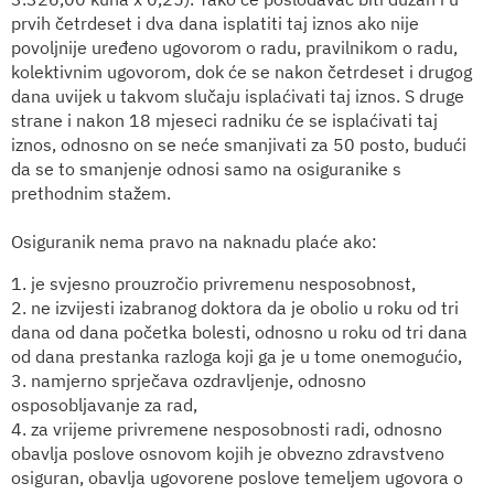
prvih četrdeset i dva dana isplatiti taj iznos ako nije
povoljnije uređeno ugovorom o radu, pravilnikom o radu,
kolektivnim ugovorom, dok će se nakon četrdeset i drugog
dana uvijek u takvom slučaju isplaćivati taj iznos. S druge
strane i nakon 18 mjeseci radniku će se isplaćivati taj
iznos, odnosno on se neće smanjivati za 50 posto, budući
da se to smanjenje odnosi samo na osiguranike s
prethodnim stažem.
Osiguranik
nema
pravo na naknadu plaće ako:
1. je svjesno prouzročio privremenu nesposobnost,
2. ne izvijesti izabranog doktora da je obolio u roku od tri
dana od dana početka bolesti, odnosno u roku od tri dana
od dana prestanka razloga koji ga je u tome onemogućio,
3. namjerno sprječava ozdravljenje, odnosno
osposobljavanje za rad,
4. za vrijeme privremene nesposobnosti radi, odnosno
obavlja poslove osnovom kojih je obvezno zdravstveno
osiguran, obavlja ugovorene poslove temeljem ugovora o