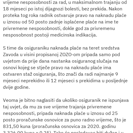
vrijeme nesposobnosti za rad, u maksimalnom trajanju od
18 mjeseci po istoj dijagnozi bolesti, bez prekida. Nakon
proteka tog roka radnik ostvaruje pravo na naknadu plaće
u iznosu od 50 posto zadnje isplaćene plaće na ime te
privremene nesposobnosti, dokle god za privremenu
nesposobnost postoji medicinska indikacija.
S time da osiguraniku naknada plaće na teret sredstva
Zavoda u visini propisanoj ZOZO-om
pripada samo pod
uvjetom da prije dana nastanka osiguranog slučaja na
osnovi kojeg se stječe pravo na naknadu plaće ima
ostvaren staž osiguranja, što znači da radi najmanje 9
mjeseci neprekidno ili 12 mjeseci s prekidima u posljednje
dvije godine.
Veoma je bitno naglasiti da ukoliko osiguranik ne ispunjava
taj uvjet, da mu za sve vrijeme trajanja privremene
nesposobnosti, pripada naknada plaće u iznosu od 25
posto proračunske osnovice za puno radno vrijeme, što je
831,50 kuna (proračunska osnovica za 2020. godinu
3.326,00 kuna x 0,25). Tako će poslodavac biti dužan i u