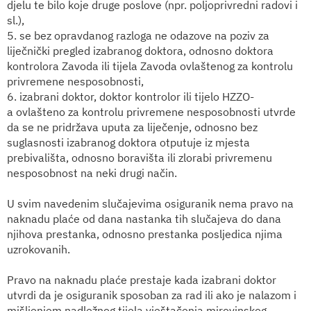
djelu te bilo koje druge poslove (npr. poljoprivredni radovi i
sl.),
5. se bez opravdanog razloga ne odazove na poziv za
liječnički pregled izabranog doktora, odnosno doktora
kontrolora Zavoda ili tijela Zavoda ovlaštenog za kontrolu
privremene nesposobnosti,
6. izabrani doktor, doktor kontrolor ili tijelo HZZO-
a ovlašteno za kontrolu privremene nesposobnosti utvrde
da se ne pridržava uputa za liječenje, odnosno bez
suglasnosti izabranog doktora otputuje iz mjesta
prebivališta, odnosno boravišta ili zlorabi privremenu
nesposobnost na neki drugi način.
U svim navedenim slučajevima osiguranik nema pravo na
naknadu plaće od dana nastanka tih slučajeva do dana
njihova prestanka, odnosno prestanka posljedica njima
uzrokovanih.
Pravo na naknadu plaće prestaje kada izabrani doktor
utvrdi da je osiguranik sposoban za rad ili ako je nalazom i
mišljenjem nadležnog tijela vještačenja mirovinskog