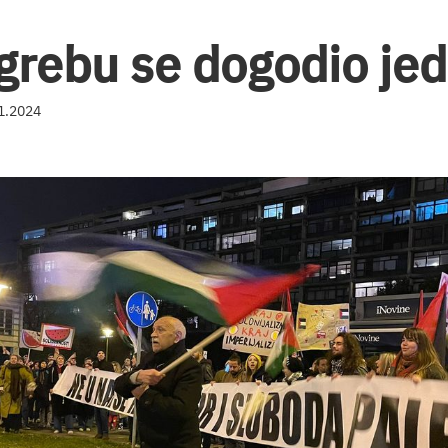
grebu se dogodio jed
11.2024