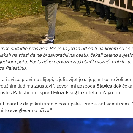
inoć dogodio prosvjed. Bio je to jedan od onih na kojem su se 
iskali na stazi da ne bi zakoračili na cestu, čekali zeleno svjetlo
ednom putu. Poslovično nervozni zagrebački vozači trubili su. 
za Palestinu.
a i svi se pravimo slijepi, cijeli svijet je slijep, nitko ne želi p
dužnim ljudima zaustavi", govori mi gospođa
Slavica
dok čeka
osti s Palestinom ispred Filozofskog fakulteta u Zagrebu.
i narativ da je kritiziranje postupaka Izraela antisemitizam. "
mi to sve gledamo uživo."