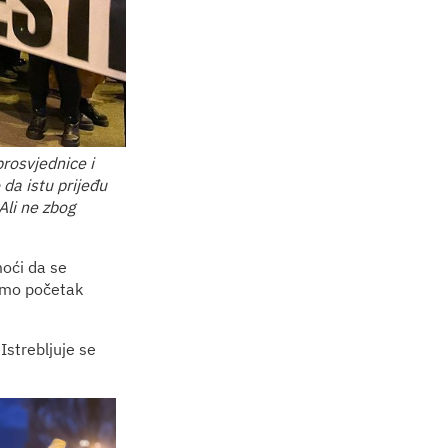
prosvjednice i
 da istu prijeđu
Ali ne zbog
omoći da se
mo početak
Istrebljuje se