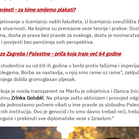
avjesti - za kime smijemo plakati?
elovanje u licemjerju naših fakulteta. U licemjerju sveučilišta 
a stvarnosti. Na kojima su prerezane veze teorije i prakse. Dos
ima, dosta je prava bez pravde za svakoga, dosta je novinarstva
 i povijesti bez pamćenja svih perspektiva.
e Zagreba i Palestine - priča koja traje već 64 godine
 studentice su od 60-ih godina u borbi protiv fašizma i imperija
olegama. Borba se nastavlja, u njoj smo rame uz rame", zaključi
a njega dobila gromoglasan pljesak.
oja je nosila transparent na Maršu je odvjetnica i članica Inici
stinu
Zrinka Golubić
. Na pitanje zašto aktivizam i prosvjed odg
ka da jednostavno počnem vikati u ime pravde za slobodnu Palest
nih institucija. Ovo je genocid i to smo davno trebali reći, treb
oguće i prekinuti sve diplomatske veze s Izraelom."