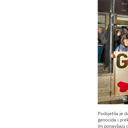
Podsjetila je 
genocida i pre
im ponavljaju d