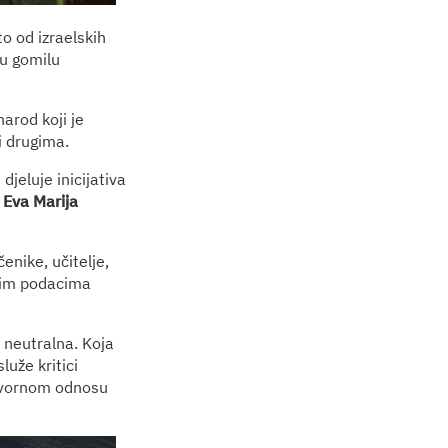
to od izraelskih
ju gomilu
arod koji je
i drugima.
jeluje inicijativa
,
Eva Marija
enike, učitelje,
njim podacima
e neutralna. Koja
luže kritici
govornom odnosu