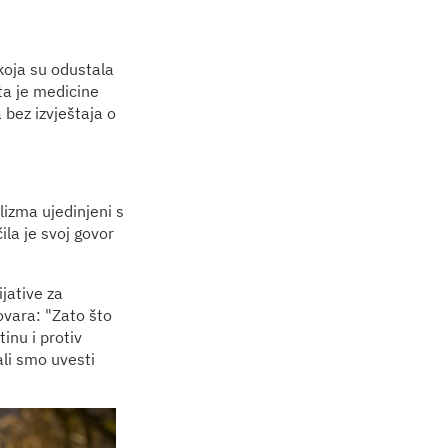
koja su odustala
ta je medicine
 bez izvještaja o
lizma ujedinjeni s
la je svoj govor
jative za
ovara: "Zato što
inu i protiv
ali smo uvesti