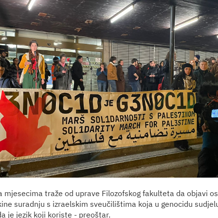
da mjesecima traže od uprave Filozofskog fakulteta da objavi o
kine suradnju s izraelskim sveučilištima koja u genocidu sudjelu
a je jezik koji koriste - preoštar.