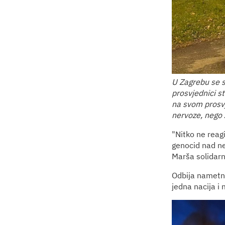
U Zagrebu se s
prosvjednici st
na svom prosvj
nervoze, nego 
"Nitko ne reagir
genocid nad ne
Marša solidarn
Odbija nametnut
jedna nacija i 