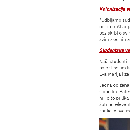
Kolonizacija s
"Odbijamo sudj
od promišljanj
bez skrbi o sv
svim zločinima
Studentske vez
Naši studenti i
palestinskim k
Eva Marija i z
Jedna od žena k
slobodnu Pale
mi je to prili
šutnje relevant
sankcije sve m