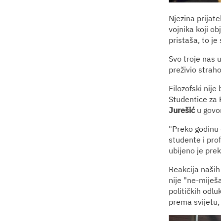
Njezina prijate
vojnika koji ob
pristaša, to je
Svo troje nas u
preživio straho
Filozofski nije
Studentice za 
Jurešić
u govor
"Preko godinu d
studente i pro
ubijeno je pre
Reakcija naših 
nije "ne-miješa
političkih odl
prema svijetu, 