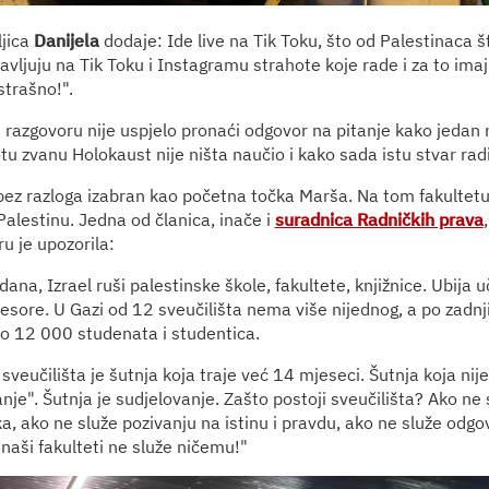
ljica
Danijela
dodaje: Ide live na Tik Toku, što od Palestinaca š
javljuju na Tik Toku i Instagramu strahote koje rade i za to ima
 strašno!".
 razgovoru nije uspjelo pronaći odgovor na pitanje kako jedan n
tu zvanu Holokaust nije ništa naučio i kako sada istu stvar rad
 bez razloga izabran kao početna točka Marša. Na tom fakultetu d
Palestinu. Jedna od članica, inače i
suradnica Radničkih prava
u je upozorila:
ana, Izrael ruši palestinske škole, fakultete, knjižnice. Ubija uč
fesore. U Gazi od 12 sveučilišta nema više nijednog, a po zad
ko 12 000 studenata i studentica.
sveučilišta je šutnja koja traje već 14 mjeseci. Šutnja koja nij
nje". Šutnja je sudjelovanje. Zašto postoji sveučilišta? Ako ne s
uka, ako ne služe pozivanju na istinu i pravdu, ako ne služe od
naši fakulteti ne služe ničemu!"