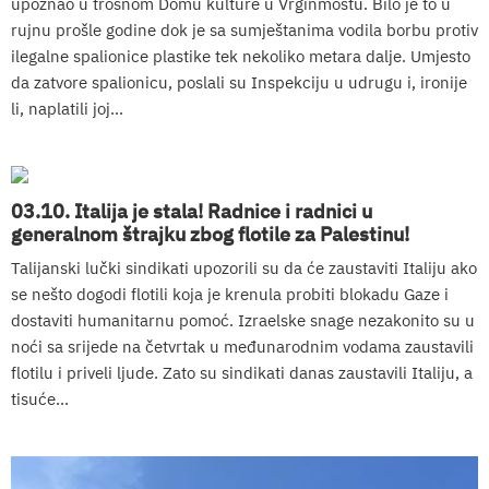
upoznao u trošnom Domu kulture u Vrginmostu. Bilo je to u
rujnu prošle godine dok je sa sumještanima vodila borbu protiv
ilegalne spalionice plastike tek nekoliko metara dalje. Umjesto
da zatvore spalionicu, poslali su Inspekciju u udrugu i, ironije
li, naplatili joj...
03.10. Italija je stala! Radnice i radnici u
generalnom štrajku zbog flotile za Palestinu!
Talijanski lučki sindikati upozorili su da će zaustaviti Italiju ako
se nešto dogodi flotili koja je krenula probiti blokadu Gaze i
dostaviti humanitarnu pomoć. Izraelske snage nezakonito su u
noći sa srijede na četvrtak u međunarodnim vodama zaustavili
flotilu i priveli ljude. Zato su sindikati danas zaustavili Italiju, a
tisuće...