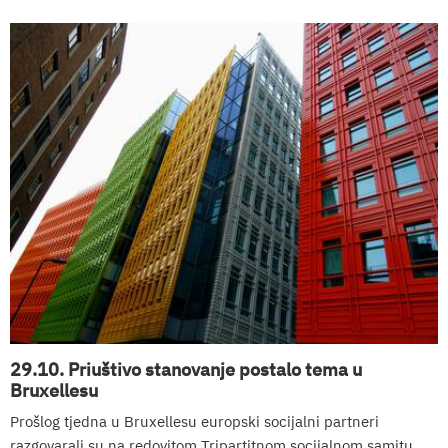
29.10. Priuštivo stanovanje postalo tema u
Bruxellesu
Prošlog tjedna u Bruxellesu europski socijalni partneri
razgovarali su na redovitom Tripartitnom socijalnom samitu.