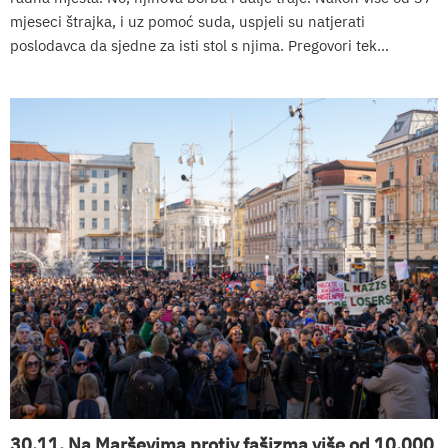
mjeseci štrajka, i uz pomoć suda, uspjeli su natjerati
poslodavca da sjedne za isti stol s njima. Pregovori tek...
30.11. Na Marševima protiv fašizma više od 10.000