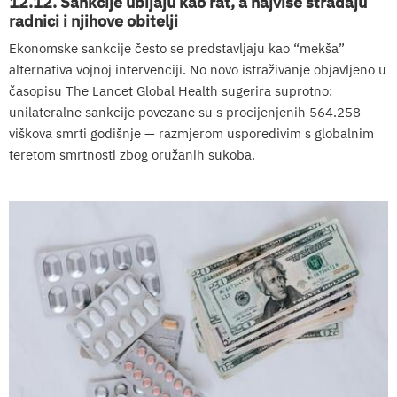
12.12. Sankcije ubijaju kao rat, a najviše stradaju
radnici i njihove obitelji
Ekonomske sankcije često se predstavljaju kao “mekša”
alternativa vojnoj intervenciji. No novo istraživanje objavljeno u
časopisu The Lancet Global Health sugerira suprotno:
unilateralne sankcije povezane su s procijenjenih 564.258
viškova smrti godišnje — razmjerom usporedivim s globalnim
teretom smrtnosti zbog oružanih sukoba.