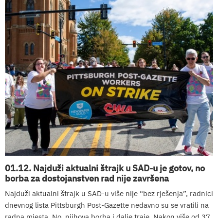
01.12. Najduži aktualni štrajk u SAD-u je gotov, no
borba za dostojanstven rad nije završena
Najduži aktualni štrajk u SAD-u više nije “bez rješenja”, radnici
dnevnog lista Pittsburgh Post-Gazette nedavno su se vratili na
radna mjesta. No, njihova borba i dalje traje. Nakon više od 37