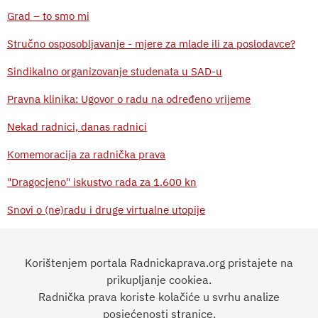
Grad – to smo mi
Stručno osposobljavanje - mjere za mlade ili za poslodavce?
Sindikalno organizovanje studenata u SAD-u
Pravna klinika: Ugovor o radu na određeno vrijeme
Nekad radnici, danas radnici
Komemoracija za radnička prava
"Dragocjeno" iskustvo rada za 1.600 kn
Snovi o (ne)radu i druge virtualne utopije
Sindikalno organiziranje i štrajk nove su teme u industriji video
igara
Korištenjem portala Radnickaprava.org pristajete na
prikupljanje cookiea.
Kriza i nejednakost na tržištu rada
Radnička prava koriste kolačiće u svrhu analize
prethodna
1
2
3
4
sljedeća
posjećenosti stranice.