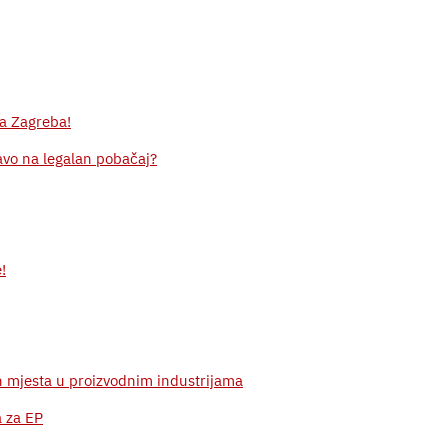
da Zagreba!
avo na legalan pobačaj?
!
ih mjesta u proizvodnim industrijama
a za EP