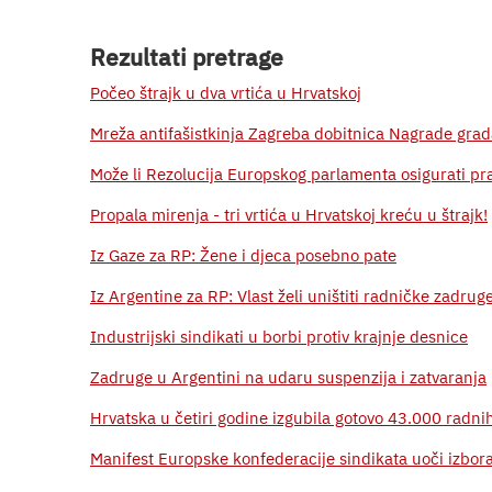
Rezultati pretrage
Počeo štrajk u dva vrtića u Hrvatskoj
Mreža antifašistkinja Zagreba dobitnica Nagrade gra
Može li Rezolucija Europskog parlamenta osigurati pr
Propala mirenja - tri vrtića u Hrvatskoj kreću u štrajk!
Iz Gaze za RP: Žene i djeca posebno pate
Iz Argentine za RP: Vlast želi uništiti radničke zadruge
Industrijski sindikati u borbi protiv krajnje desnice
Zadruge u Argentini na udaru suspenzija i zatvaranja
Hrvatska u četiri godine izgubila gotovo 43.000 radn
Manifest Europske konfederacije sindikata uoči izbor