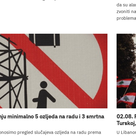
da su ala
zvoniti n
problemat
nju minimalno 5 ozljeda na radu i 3 smrtna
02.08. 
Turskoj
onosimo pregled slučajeva ozljeda na radu prema
U Libano