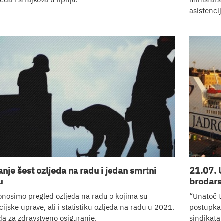
asistencij
nje šest ozljeda na radu i jedan smrtni
21.07. 
u
brodars
onosimo pregled ozljeda na radu o kojima su
“Unatoč t
icijske uprave, ali i statistiku ozljeda na radu u 2021.
postupka 
a za zdravstveno osiguranje.
sindikata