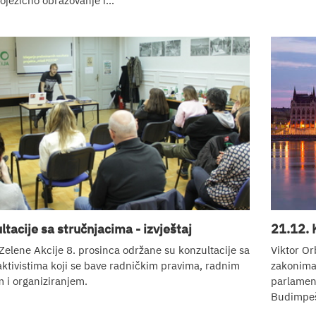
ojezično obrazovanje i...
tacije sa stručnjacima - izvještaj
21.12. K
Zelene Akcije 8. prosinca održane su konzultacije sa
Viktor Or
aktivistima koji se bave radničkim pravima, radnim
zakonima,
 i organiziranjem.
parlament
Budimpeš