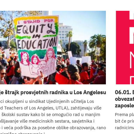
je štrajk prosvjetnih radnika u Los Angelesu
06.01. 
obvezat
ci okupljeni u sindikat Ujedinjenih učitelja Los
zaposle
d Teachers of Los Angeles, UTLA), zahtijevaju više
i školski sustav kako bi se omogućio rad u manjim
Prema pla
šljavanje više medicinskih sestara, savjetnika i
bit će pr
o i veća podrška za posebne oblike obrazovanja, rano
radnicim