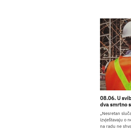
08.06. U svi
dva smrtno s
„Nesretan sluča
izvještavaju o 
na radu ne shva