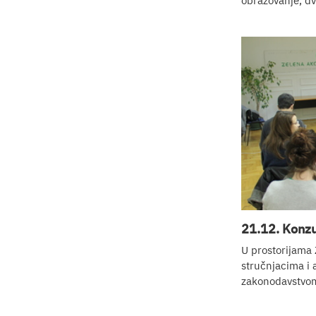
obrazovanje, dv
21.12. Konzul
U prostorijama 
stručnjacima i 
zakonodavstvom