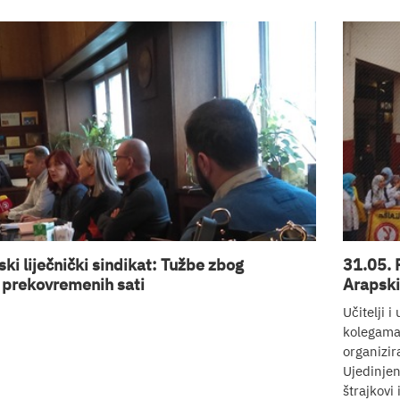
ki liječnički sindikat: Tužbe zbog
31.05. 
 prekovremenih sati
Arapski
Učitelji i
kolegama 
organizir
Ujedinje
štrajkovi 