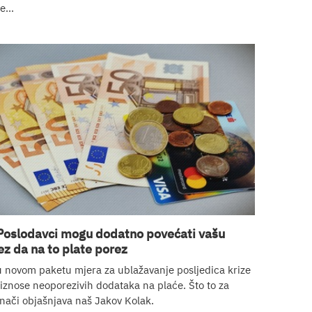
e...
Poslodavci mogu dodatno povećati vašu
ez da na to plate porez
u novom paketu mjera za ublažavanje posljedica krize
iznose neoporezivih dodataka na plaće. Što to za
nači objašnjava naš Jakov Kolak.