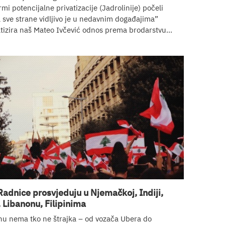
rmi potencijalne privatizacije (Jadrolinije) počeli
a sve strane vidljivo je u nedavnim događajima”
izira naš Mateo Ivčević odnos prema brodarstvu...
Radnice prosvjeduju u Njemačkoj, Indiji,
, Libanonu, Filipinima
nu nema tko ne štrajka – od vozača Ubera do