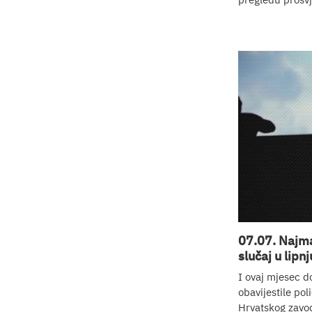
07.07. Najma
slučaj u lipnj
I ovaj mjesec d
obavijestile pol
Hrvatskog zavod