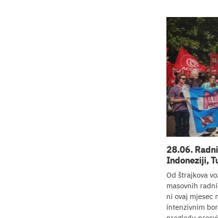
28.06. Radnic
Indoneziji, Tu
Od štrajkova vo
masovnih radnič
ni ovaj mjesec 
intenzivnim bor
pregledu prosvje