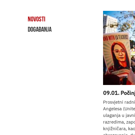
NOVOSTI
DOGAĐANJA
09.01. Počin
Prosvjetni radni
Angelesa (Unite
ulaganja u javn
razredima, zapo
knjižničara, ka