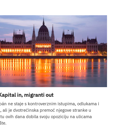
apital in, migranti out
bán ne staje s kontroverznim istupima, odlukama i
 ali je dvotrećinska premoć njegove stranke u
u ovih dana dobila svoju opoziciju na ulicama
te.