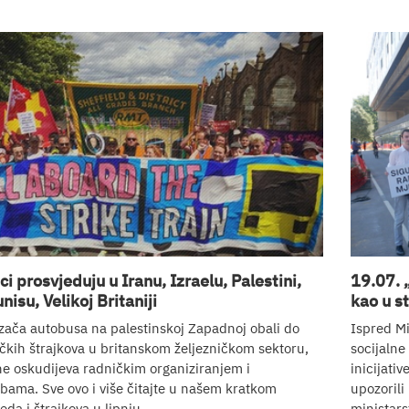
i prosvjeduju u Iranu, Izraelu, Palestini,
19.07. 
nisu, Velikoj Britaniji
kao u 
zača autobusa na palestinskoj Zapadnoj obali do
Ispred Mi
kih štrajkova u britanskom željezničkom sektoru,
socijalne 
ne oskudijeva radničkim organiziranjem i
inicijati
bama. Sve ovo i više čitajte u našem kratkom
upozorili
da i štrajkova u lipnju.
ministars