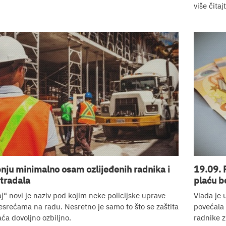
više čitajt
bnju minimalno osam ozlijeđenih radnika i
19.09. 
tradala
plaću b
j“ novi je naziv pod kojim neke policijske uprave
Vlada je 
nesrećama na radu. Nesretno je samo to što se zaštita
povećala 
ća dovoljno ozbiljno.
radnike z