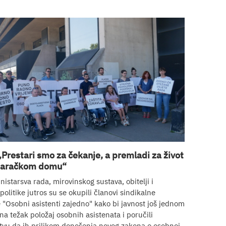
„Prestari smo za čekanje, a premladi za život
staračkom domu“
nistarsva rada, mirovinskog sustava, obitelji i
politike jutros su se okupili članovi sindikalne
ve "Osobni asistenti zajedno" kako bi javnost još jednom
 na težak položaj osobnih asistenata i poručili
tvu da ih prilikom donošenja novog zakona o osobnoj